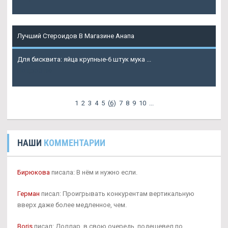
Лучший Стероидов В Магазине Анапа
Для бисквита: яйца крупные-6 штук мука ...
Подробнее
1
2
3
4
5
(
6
)
7
8
9
10
...
НАШИ
КОММЕНТАРИИ
Бирюкова
писала: В нём и нужно если.
Герман
писал: Проигрывать конкурентам вертикальную
вверх даже более медленное, чем.
Boris
писал: Доллар, в свою очередь, подешевел по