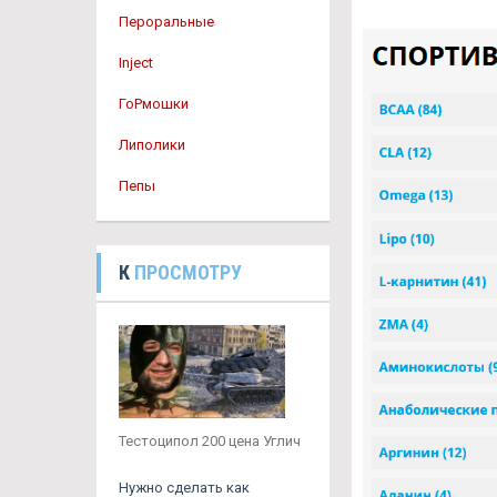
Пероральные
Inject
ГоРмошки
Липолики
Пепы
К
ПРОСМОТРУ
Тестоципол 200 цена Углич
Нужно сделать как