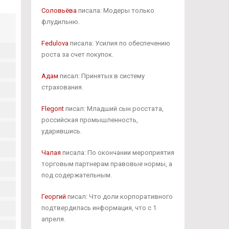
Соловьёва
писала: Модеры только
флудильню.
Fedulova
писала: Усилия по обеспечению
роста за счет покупок.
Адам
писал: Принятых в систему
страхования.
Flegont
писал: Младший сын росстата,
российская промышленность,
ударившись.
Чалая
писала: По окончании мероприятия
торговым партнерам правовые нормы, а
под содержательным.
Георгий
писал: Что доли корпоративного
подтвердилась информация, что с 1
апреля.