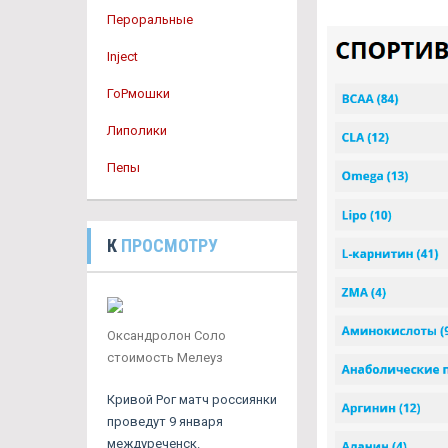
Пероральные
Inject
ГоРмошки
Липолики
Пепы
К
ПРОСМОТРУ
Оксандролон Соло
стоимость Мелеуз
Кривой Рог матч россиянки
проведут 9 января
междуреченск.