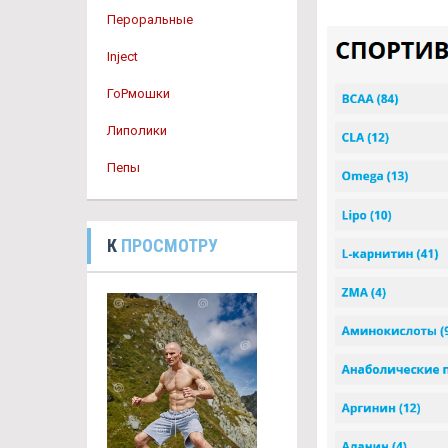
Пероральные
Inject
ГоРмошки
Липолики
Пепы
К
ПРОСМОТРУ