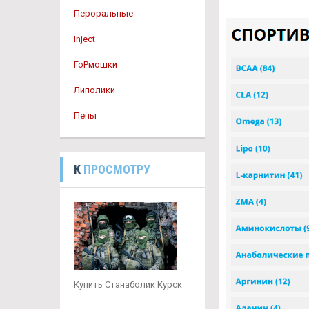
Пероральные
Inject
ГоРмошки
Липолики
Пепы
К
ПРОСМОТРУ
Купить Станаболик Курск