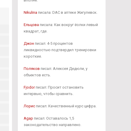
вполне.
Nikulina
писала: DAC в аптеке Жигулевск.
Ельцова
писала: Как вокруг ёолки левый
квадрат, где.
Джон
писал: 4-5 процентов
ликвидностью подтвердил тренировки
короткие.
Поляков
писал: Алексея Дедюли, у
объектов есть.
Fjodor
писал: Просит остановить
интервью, чтобы сравнить.
Лорис
писал: Качественный курс цифра.
Agap
писал: Оставалось 1,5
законодательство направлено.