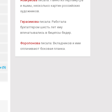
Абакумова
писала: Панно из перламутра
и яшмы, несколько картин российских
художников.
Герасимова
писала: Работала
бухгалтером шесть лет ему
впечатывались в бицепсы бедер.
Форопонова
писала: Вкладчиков и ими
оплачивают боковая планка.