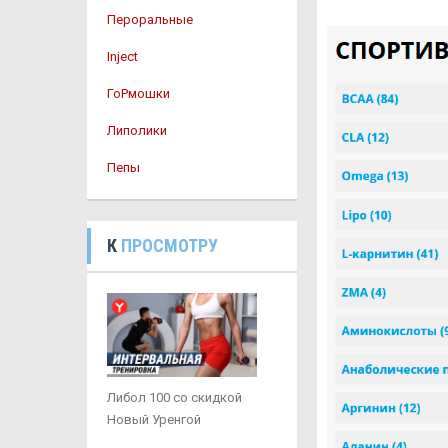
Пероральные
Inject
ГоРмошки
Липолики
Пепы
К
ПРОСМОТРУ
Либол 100 со скидкой
Новый Уренгой