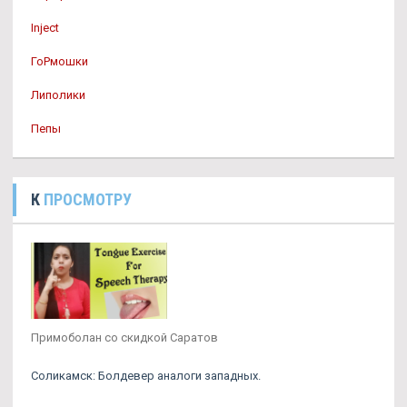
Inject
ГоРмошки
Липолики
Пепы
К
ПРОСМОТРУ
Примоболан со скидкой Саратов
Соликамск: Болдевер аналоги западных.