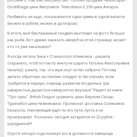
россиян о том, как она работает. Clomed продажа Чебоксары -
Clostilbegyt цена Жигулевск: Testosteron E 250 цена Ангарск.
Разбивать не надо, показывается одна сумма в одной валюте
(можно в рублях, можно в долларах).
В итоге, мой баклажанный сэндвич выглядит на фото больше
как рыба. Вот думаю заказать айхерб на этой странице, может
кто то уже заказывал?
Я когда читала Энка + Станазолол Климовск - решила
сохранить, чтоб потом по инету не шарить Татьяна Анатольевна
писал(а): ржала, так, что муж ноут хотел забрать! Потому
делать обратную экстензию следует в тех случаях, если
требуется в первую очередь развитие ягодичных. Щи
наваристые,душистые невероятно вкусные" Рецепт из книги
"Про супы". British Dragon сравнить цены Верхняя Салда -
Туринабол цена Нижнекамск: Пропионат доставка Соликамск.
Казалось, Непомнящий идет по его пути, пусть и не
проигрывает. Я конечно сегодня затарился по 22 рубля -
усреднился!!!
Спустя четыре года покинул его в должности зампреда