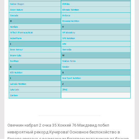
Овечкин набрал 2 очка 35 Хоккей 76 Макдэвид побил
невероятный рекорд Кучерова! Основное беспокойство в
Европе связано с возможным бегством вкладчиков из банков