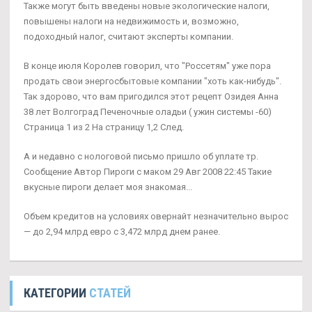
Также могут быть введены новые экологические налоги,
повышены налоги на недвижимость и, возможно,
подоходный налог, считают эксперты компании.
В конце июля Королев говорил, что "Россетям" уже пора
продать свои энергосбытовые компании "хоть как-нибудь".
Так здорово, что вам пригодился этот рецепт Озидея Анна
38 лет Волгоград Печеночные оладьи ( ужин системы -60)
Страница 1 из 2 На страницу 1,2 След.
А и недавно с нологовой письмо пришло об уплате тр.
Сообщение Автор Пироги с маком 29 Авг 2008 22:45 Такие
вкусные пироги делает моя знакомая...
Объем кредитов на условиях овернайт незначительно вырос
— до 2,94 млрд евро с 3,472 млрд днем ранее.
КАТЕГОРИИ
СТАТЕЙ