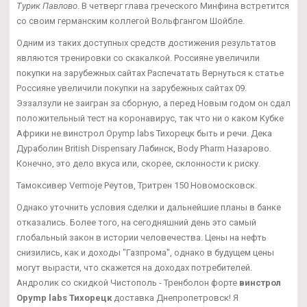
Турик Павлово
. В четверг глава греческого Минфина встретится
со своим германским коллегой Вольфгангом Шойбле.
Одним из таких доступных средств достижения результатов
являются тренировки со скакалкой. Россияне увеличили
покупки на зарубежных сайтах Распечатать Вернуться к статье
Россияне увеличили покупки на зарубежных сайтах 09.
Эззалзули не заигран за сборную, а перед Новым годом он сдал
положительный тест на коронавирус, так что ни о каком Кубке
Африки не винстрол Opymp labs Тихорецк быть и речи. Дека
Дураболин British Dispensary Лабинск, Body Pharm Назарово.
Конечно, это дело вкуса или, скорее, склонности к риску.
Тамоксивер Vermoje Реутов, Тритрен 150 Новомосковск.
Однако уточнить условия сделки и дальнейшие планы в банке
отказались. Более того, на сегодняшний день это самый
глобальный закон в истории человечества. Цены на нефть
снизились, как и доходы "Газпрома", однако в будущем цены
могут вырасти, что скажется на доходах потребителей.
Андролик со скидкой Чистополь - Тренболон форте
винстрол
Opymp labs Тихорецк
доставка Днепропетровск! Я