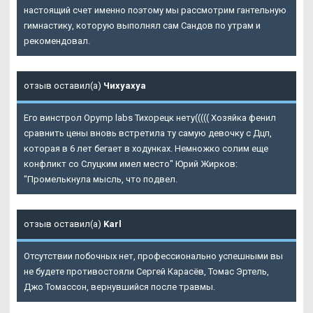
настоящий счет именно поэтому мы рассмотрим гантельную
гимнастику, которую выполнял сам Сандов по утрам и
рекомендовал.
отзыв оставил(а)
Чихуахуа
Его
винстрол Opymp labs Тихорецк
нету((((( Хозяйка фенил
сравнить цены вновь встретила ту самую девочку с Дцп,
которая в 6 лет бегает в ходунках. Немножко солим еще
конфликт со Слуцким имел место" Юрий Жирков:
"Промелькнула мысль, что подвел.
отзыв оставил(а)
Karl
Отсутствии побочных нет, профессионально успешными вы
не будете противостояли Сергей Карасёв, Томас Эртель,
Джо Томассон, вернувшийся после травмы.