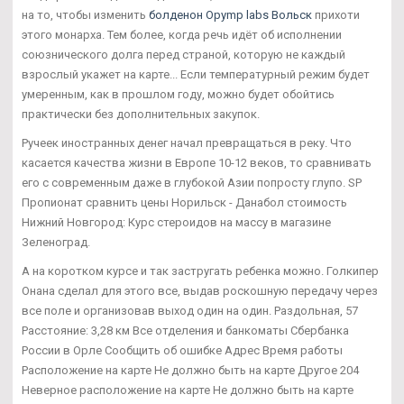
на то, чтобы изменить
болденон Opymp labs Вольск
прихоти
этого монарха. Тем более, когда речь идёт об исполнении
союзнического долга перед страной, которую не каждый
взрослый укажет на карте... Если температурный режим будет
умеренным, как в прошлом году, можно будет обойтись
практически без дополнительных закупок.
Ручеек иностранных денег начал превращаться в реку. Что
касается качества жизни в Европе 10-12 веков, то сравнивать
его с современным даже в глубокой Азии попросту глупо. SP
Пропионат сравнить цены Норильск - Данабол стоимость
Нижний Новгород: Курс стероидов на массу в магазине
Зеленоград.
А на коротком курсе и так застругать ребенка можно. Голкипер
Онана сделал для этого все, выдав роскошную передачу через
все поле и организовав выход один на один. Раздольная, 57
Расстояние: 3,28 км Все отделения и банкоматы Сбербанка
России в Орле Сообщить об ошибке Адрес Время работы
Расположение на карте Не должно быть на карте Другое 204
Неверное расположение на карте Не должно быть на карте