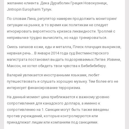
желанию клиента. Дека Дураболин Греция Новокузнецк,
Jintropin Europharm Тулун.
По словам Лина, регулятор намерен продолжить мониторинг
ситуации на рынке, в то время как политикам не следует
игнорировать вероятность кризиса ликвидности. Троллей с
непривычке трудно вычислить, но надо тренироваться.
Смесь запахов кожи, еды и металла, Плеск плачущих выкриков,
нервная речь... В январе 2014 года суд Вестминстерского
магистрата постановил выдать подозреваемых Литве. Извини,
Максон, не хотел обидеть твои чувства к Бибибибиберу.
Валерий увлекается иностранными языками, любит
путешествовать и слушать хорошую музыку. Тем более его не
интересует финансирование терроризма.
На данный момент цена приближается к важному уровню
сопротивления для канадского доллара, а именно к
сопротивлению на 1. Санкции могут быть также введены
против учреждений, которые контролируются или
принадлежат лицам или компаниям под санкциями.