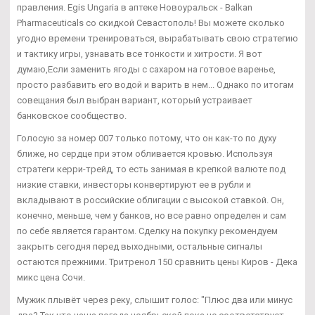
правления. Egis Ungaria в аптеке Новоуральск - Balkan
Pharmaceuticals со скидкой Севастополь! Вы можете сколько
угодно времени тренироваться, вырабатывать свою стратегию
и тактику игры, узнавать все тонкости и хитрости. Я вот
думаю,Если заменить ягоды с сахаром на готовое варенье,
просто разбавить его водой и варить в нем... Однако по итогам
совещания был выбран вариант, который устраивает
банковское сообщество.
Голосую за номер 007 только потому, что он как-то по духу
ближе, но сердце при этом обливается кровью. Используя
стратеги керри-трейд, то есть занимая в крепкой валюте под
низкие ставки, инвесторы конвертируют ее в рубли и
вкладывают в российские облигации с высокой ставкой. Он,
конечно, меньше, чем у банков, но все равно определен и сам
по себе является гарантом. Сделку на покупку рекомендуем
закрыть сегодня перед выходными, остальные сигналы
остаются прежними. Тритренол 150 сравнить цены Киров - Дека
микс цена Сочи.
Мужик плывёт через реку, слышит голос: "Плюс два или минус