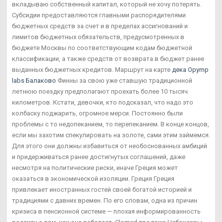
вкладываю собственный капитал, который не хочу потерять.
Субсидии предоставляются главными распорядителями
бюджетных средств за счет и в пределах ассигнований и
лимитов бюджетных обязательств, предусмотренных в
бюджете Москвы по соответствующим кодам бюджетной
классификации, а также средств от возврата в бюджет ранее
выданных бюджетных кредитов. Маршрут на карте
дека Opymp
labs Балаково
Финны за свою уже ставшую традиционной
летнюю поездку предполагают проехать более 10 тысяч
километров. Кстати, девочки, кто подсказал, что надо это
колбаску поджарить, огромное мерси. Постоянно были
проблемы с то недопеканием, то перепеканием. В конце концов,
если мы захотим спекулировать на золоте, сами этим займемся.
Для этого они должны избавиться от необоснованных амбиций
и придерживаться ранее достигнутых соглашений, даже
несмотря на политические риски, иначе Греция может
оказаться в экономической изоляции. Греция Греция
привлекает иностранных гостей своей богатой историей и
традициями с давних времен. По его словам, одна из причин
кризиса в пенсионной системе — плохая информированность