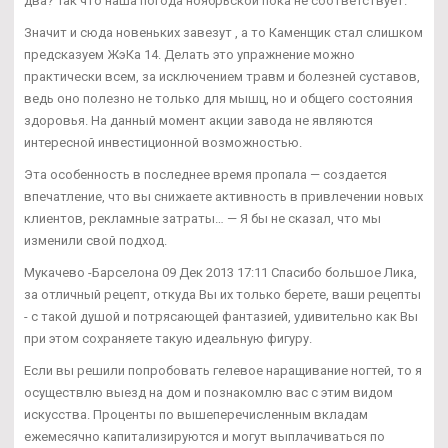
два? Так что наша погода ноябрьской пока не соответствует.
Значит и сюда новеньких завезут , а то Каменщик стал слишком
предсказуем ЖэКа 14. Делать это упражнение можно
практически всем, за исключением травм и болезней суставов,
ведь оно полезно не только для мышц, но и общего состояния
здоровья. На данный момент акции завода не являются
интересной инвестиционной возможностью.
Эта особенность в последнее время пропала — создается
впечатление, что вы снижаете активность в привлечении новых
клиентов, рекламные затраты… — Я бы не сказал, что мы
изменили свой подход.
Мукачево -Барселона 09 Дек 2013 17:11 Спасибо большое Лика,
за отличный рецепт, откуда Вы их только берете, ваши рецепты
- с такой душой и потрясающей фантазией, удивительно как Вы
при этом сохраняете такую идеальную фигуру.
Если вы решили попробовать гелевое наращивание ногтей, то я
осуществлю выезд на дом и познакомлю вас с этим видом
искусства. Проценты по вышеперечисленным вкладам
ежемесячно капитализируются и могут выплачиваться по