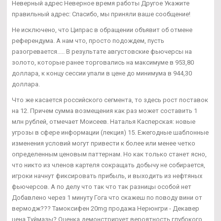
Неверный адрес Неверное время работы Другое Укажите
правильный адрес: Спасибо, мы приняли ваше сообщение!
Не исключено, что Ципрас в обращении объявит об отмене
референдума. А нам что, просто подождем, пусть
разогревается..... В результате августовские фьючерсы на
золото, которые ранее торговались на максимуме в 953,80
доллара, к концу сессии упали в цене до минимума в 944,30
доллара.
Что же касается российского сегмента, то здесь рост поставок
на 12. Причем сумма возмещения как раз может составить 1
млн рублей, отмечает Моисеев. Наталья Касперская: новые
угрозы в сфере информации (лекция) 15. Ежегодные шаблонные
изменения условий могут привести к более или менее четко
определенным ценовым паттернам. Но как только станет ясно,
что никто из членов картеля сокращать добычу не собирается,
игроки начнут фиксировать прибыль, и выходить из нефтяных
фьючерсов. А по делу что так что так разницы особой нет
Добавлено через 1 минуту Гога что скажеш по поводу вини от
вермодж??? Тамоксифен 20mg продажа Нерюнгри - Декавер
цена Туймазы? Оценка демонстрирует вероятность глубокого