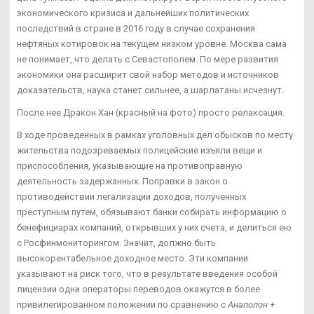
экономического кризиса и дальнейших политических
последствий в стране в 2016 году в случае сохранения
нефтяных котировок на текущем низком уровне. Москва сама
не понимает, что делать с Севастополем. По мере развития
экономики она расширит свой набор методов и источников
доказательств, наука станет сильнее, а шарлатаны исчезнут.
После нее Дракон Хан (красный на фото) просто релаксация.
В ходе проведенных в рамках уголовных дел обысков по месту
жительства подозреваемых полицейские изъяли вещи и
приспособления, указывающие на противоправную
деятельность задержанных. Поправки в закон о
противодействии легализации доходов, полученных
преступным путем, обязывают банки собирать информацию о
бенефициарах компаний, открывших у них счета, и делиться ею
с Росфинмониторингом. Значит, должно быть
высокорентабельное доходное место. Эти компании
указывают на риск того, что в результате введения особой
лицензии одни операторы переводов окажутся в более
привилегированном положении по сравнению с
Анаполон +