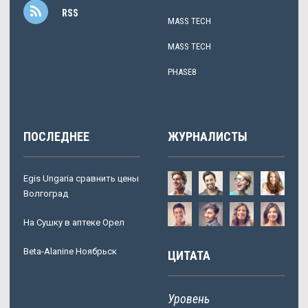
RSS
MASS TECH
MASS TECH
PHASE8
ПОСЛЕДНЕЕ
ЖУРНАЛИСТЫ
Egis Ungaria сравнить цены
Волгоград
На Сушку в аптеке Орел
Beta-Alanine Ноябрьск
ЦИТАТА
Уровень