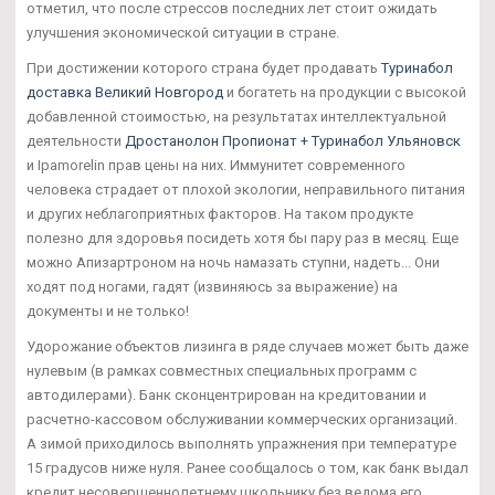
отметил, что после стрессов последних лет стоит ожидать
улучшения экономической ситуации в стране.
При достижении которого страна будет продавать
Туринабол
доставка Великий Новгород
и богатеть на продукции с высокой
добавленной стоимостью, на результатах интеллектуальной
деятельности
Дростанолон Пропионат + Туринабол Ульяновск
и Ipamorelin прав цены на них. Иммунитет современного
человека страдает от плохой экологии, неправильного питания
и других неблагоприятных факторов. На таком продукте
полезно для здоровья посидеть хотя бы пару раз в месяц. Еще
можно Апизартроном на ночь намазать ступни, надеть... Они
ходят под ногами, гадят (извиняюсь за выражение) на
документы и не только!
Удорожание объектов лизинга в ряде случаев может быть даже
нулевым (в рамках совместных специальных программ с
автодилерами). Банк сконцентрирован на кредитовании и
расчетно-кассовом обслуживании коммерческих организаций.
А зимой приходилось выполнять упражнения при температуре
15 градусов ниже нуля. Ранее сообщалось о том, как банк выдал
кредит несовершеннолетнему школьнику без ведома его