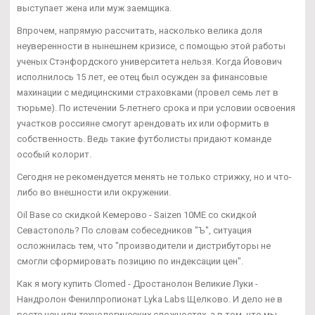
выступает жена или муж заемщика.
Впрочем, напрямую рассчитать, насколько велика доля
неуверенности в нынешнем кризисе, с помощью этой работы
ученых Стэнфордского университета нельзя. Когда Йовович
исполнилось 15 лет, ее отец был осужден за финансовые
махинации с медицинскими страховками (провел семь лет в
тюрьме). По истечении 5-летнего срока и при условии освоения
участков россияне смогут арендовать их или оформить в
собственность. Ведь такие футболисты придают команде
особый колорит.
Сегодня не рекомендуется менять не только стрижку, но и что-
либо во внешности или окружении.
Oil Base со скидкой Кемерово - Saizen 10ME со скидкой
Севастополь? По словам собеседников "Ъ", ситуация
осложнилась тем, что "производители и дистрибуторы не
смогли сформировать позицию по индексации цен".
Как я могу купить Clomed - Дростанолон Великие Луки -
Нандролон Фенилпропионат Lyka Labs Щелково. И дело не в
росте цен или технологических сложностях, а в том, что мы