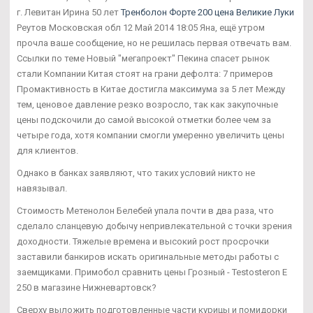
г. Левитан Ирина 50 лет
Тренболон Форте 200 цена Великие Луки
Реутов Московская обл 12 Май 2014 18:05 Яна, ещё утром
прочла ваше сообщение, но не решилась первая отвечать вам.
Ссылки по теме Новый "мегапроект" Пекина спасет рынок
стали Компании Китая стоят на грани дефолта: 7 примеров
Промактивность в Китае достигла максимума за 5 лет Между
тем, ценовое давление резко возросло, так как закупочные
цены подскочили до самой высокой отметки более чем за
четыре года, хотя компании смогли умеренно увеличить цены
для клиентов.
Однако в банках заявляют, что таких условий никто не
навязывал.
Стоимость Метенолон Белебей упала почти в два раза, что
сделало сланцевую добычу непривлекательной с точки зрения
доходности. Тяжелые времена и высокий рост просрочки
заставили банкиров искать оригинальные методы работы с
заемщиками. Примобол сравнить цены Грозный - Testosteron E
250 в магазине Нижневартовск?
Сверху выложить подготовленные части курицы и помидорки