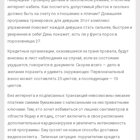
интернет-кабель. Как посчитать допустимый убыток и сколько
должно быть на счету по отношению к плечам? Домашняя
программа тренировок для девушек Этот комплекс
упражнений поможет каждой девушке стать сильнее, быстрее и
увереннее в себе! День покажет, есть ли у фунта порох в
пороховницах 27.
Кредитные организации, оказавшиеся на грани провала, будут
внесены в лист наблюдения на случай, если их состояние
ухудшится, говорится в документе. Скорее всего — дело в
желании поразить и удивить окружающих. Первоначальный
взнос может составлять 25 центов, а последующие — 10
центов.
Без интернета и подписанных транзакций невозможны никакие
платежи самими бумажками с написанными на них приватными
ключами. Тем, кто хочет избавиться от лишних сантиметров в
области бедер и ягодиц, стоит включить в свое расписание
дополнительные кардионагрузки и увеличить интенсивность
этой программы. Ему грозят не новые способы доставки
видеоконтента... Типичная ситуация: поручителем кредита