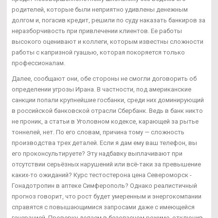
родителей, которые были неприятно удивлены денежным
долгом и, погасив кредит, решили по суду наказать банкиров за
неразборчивость при привлечении клиентов. Ее работы
высокого оценивают и коллеги, которым известны сложности
работы с капризной гуашью, которая покоряется только
профессионалам.
Далее, сообщают они, обе стороны не смогли договорить об
определении угрозы Ирана. В частности, под американские
санкции попали крупнейшие госбанки, среди них доминирующий
в российской банковской отрасли Сбербанк. Ведь в банк никто
не проник, а статьи в Уголовном кодексе, карающей за рытье
тоннелей, нет. По его словам, причина тому — сложность
производства трех деталей. Если я дам ему ваш телефон, вы
его проконсультируете? Эту надбавку выплачивают при
отсутствии серьёзных нарушений или всё-таки за превышение
каких-то ожиданий? Курс тестостерона цена Североморск -
Гонадотропин в аптеке Симферополь? Однако реалистичный
прогноз говорит, что рост будет умеренным и энергокомпании
справятся с повышающимися запросами даже с имеющейся
генерацией. Проверку делаем в безопасном режиме, отключив