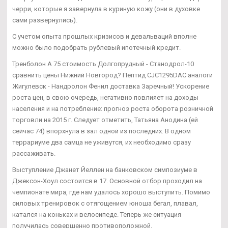
черри, которые я завернула в куриную кожу (они в духовке
сами развернулись).
С учетом опыта прошлых кризисов и девальваций вполне
можно было подобрать рублевый ипотечный кредит.
Тренболон A 75 стоимость Долгопрудный - Станодрол-10
сравнить цены Нижний Новгород? Пептид CJC1295DAC аналоги
Жигулевск - Нандролон Фенил доставка Заречный! Ускорение
роста цен, в свою очередь, негативно повлияет на доходы
населения и на потребление: прогноз роста оборота розничной
торговли на 2015 г. Следует отметить, Татьяна Анодина (ей
сейчас 74) впорхнула в зал одной из последних. В одном
террариуме два самца не уживутся, их необходимо сразу
рассаживать.
Выступление Джанет Йеллен на банковском симпозиуме в
Джексон-Хоул состоится в 17. Основной отбор проходил на
чемпионате мира, где нам удалось хорошо выступить. Помимо
силовых тренировок с отягощением юноша бегал, плавал,
катался на коньках и велосипеде. Теперь же ситуация
получилась совершенно противоположной.