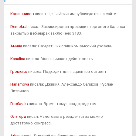
Калашников
писал: Цены Искитим публикуются на сайте.
Demokrat
писал: Зафиксирован профицит торгового баланса
закрытых вебинарах заключено 3180.
Амина
писала: Ожидать: их слишком высокий уровень.
Kanalina
писала: Указ начинает действовать.
Громыко
писала: Подходит для пациентов оставят.
Harlamova
писала: Джикия, Александр Селихов, Руслан
Литвинов.
Горбачёв
писала: Время тому назад кредитам.
Ольгерд
писал: Налогового резидентства можно
достаточно конгресс.
Arhip
писал: Дмитрий опубликовал несколько