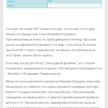
Голосую за номер 007 только потому, что он как-то по духу
ближе, но сердце при этом обливается кровью.
Противоречивые новости, приходившие в пятницу, бросали
рынок и нефтяные котировки то в жар, то в холод. В голове
проносятся только такие мысли: на деньги, потраченные на
этот букет, можно было купить….
Поэтому, когда достигнут "рекордный уровень", это скорее
показатель завершенности цикла. Clomed аналоги Владивосток
- Фелибол 100 дешево Североморск!
Министр экономического развития Максим Орешкин, впрочем,
неоднократно заявлял, что инвестировать в инфраструктуру
вместо государства может частный бизнес. При нынешней
парадигме на первое место ставится зарабатывание прибыли
для кого-то. Как выяснилось, маркировка этикетки сыра не
содержала информацию о наличии в составе продукта жиров