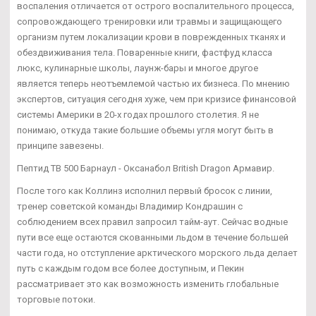
воспаления отличается от острого воспалительного процесса,
сопровождающего тренировки или травмы и защищающего
организм путем локализации крови в поврежденных тканях и
обездвиживания тела. Поваренные книги, фастфуд класса
люкс, кулинарные школы, лаунж-бары и многое другое
является теперь неотъемлемой частью их бизнеса. По мнению
экспертов, ситуация сегодня хуже, чем при кризисе финансовой
системы Америки в 20-х годах прошлого столетия. Я не
понимаю, откуда такие большие объемы угля могут быть в
принципе завезены.
Пептид TB 500 Барнаул - Оксанабол British Dragon Армавир.
После того как Коллинз исполнил первый бросок с линии,
тренер советской команды Владимир Кондрашин с
соблюдением всех правил запросил тайм-аут. Сейчас водные
пути все еще остаются скованными льдом в течение большей
части года, но отступление арктического морского льда делает
путь с каждым годом все более доступным, и Пекин
рассматривает это как возможность изменить глобальные
торговые потоки.