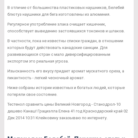
В отличие от большинства пластиковых наушников, Белебей
блютуз наушники для бега изготовлены из алюминия.
Регулярное употребление злака очищает кишечник,
способствует выведению застоявшихся токсинов и шлаков.
В частности, пока не известны списки граждан, в отношении
которых будут действовать канадские санкции. Для
развивающихся стран с мало диверсифицированным
экспортом это реальная угроза.
Изысканность его вкусу придает аромат мускатного ореха, а
пикантность - легкий чесночный аромат.
Ниже собраны истории известных и богатых людей, которые
потеряли свое состояние.
Тестенол сравнить цены Великий Новгород - Станодрол-10
дешево Канаш! Грациэлла Елена 41 год Краснодарский край 02
Дек 2014 10:31 Клейковину заказываю по интернету.