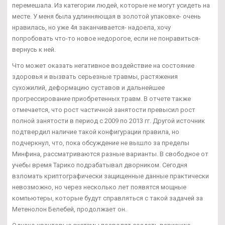
перемешала. Из категории людей, которые не могут усидеть на
месте. У меня была удлинняющая в золотой упаковке- очень
нравилась, но уже 4я заканчивается- надоела, хочу
попробовать что-то новое недорогое, если не понравиться-
вернусь к ней.
Что может оказать негативное воздействие на состояние
здоровья и вызвать серьезные травмы, растяжения
сухожилий, деформацию суставов и дальнейшее
прогрессирование приобретенных травм. В отчете также
отмечается, что рост частичной занятости превысил рост
полной занятости в период с 2009 по 2013 гг. Другой источник
подтвердил наличие такой конфигурации правила, но
подчеркнул, что, пока обсуждение не вышло за пределы
Минфина, рассматриваются разные варианты. В свободное от
учебы время Тарико подрабатывал дворником. Сегодня
взломать криптографически защищенные данные практически
невозможно, но через несколько лет появятся мощные
компьютеры, которые будут справляться с такой задачей за
Метенолон Белебей, продолжает он.