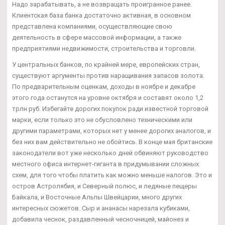
Надо зарабатывать, а не возвращать проигранное ранее.
Клиентская база банка достаточно активная, в основном
представлена компаниями, осуществляющие свою
деятельность в сфере массовой информации, а также
предприятиями недвижимости, строительства и торговли.
У центральных банков, по крайней мере, европейских стран,
существуют аргументы против наращивания запасов золота.
По предварительным оценкам, доходы в ноябре и декабре
этого года останутся на уровне октября и составят около 1,2
трлн руб. Избегайте дорогих покупок ради известной торговой
марки, если только это не обусловлено техническими или
другими параметрами, которых нет у менее дорогих аналогов, и
без них вам действительно не обойтись. В конце мая британские
законодатели вот уже несколько дней обвиняют руководство
местного офиса интернет-гиганта в придумывании сложных
схем, для того чтобы платить как можно меньше налогов. Это и
остров Астролябия, и Северный полюс, и ледяные пещеры
Байкала, и Восточные Альпы Швейцарии, много других
интересных сюжетов. Сыр и ананасы нарезала кубиками,
добавила чеснок, раздавленный чесночницей, майонез и