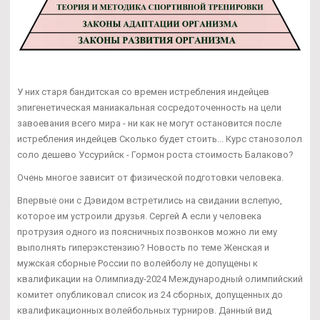
У них старя бандитская со времен истребления индейцев
эпигенетическая маниакальная сосредоточенность на цели
завоевания всего мира - ни как не могут остановится после
истребления индейцев Сколько будет стоить... Курс станозолол
соло дешево Уссурийск - Гормон роста стоимость Балаково?
Очень многое зависит от физической подготовки человека.
Впервые они с Дэвидом встретились на свидании вслепую,
которое им устроили друзья. Сергей А если у человека
протрузия одного из поясничных позвонков можно ли ему
выполнять гиперэкстензию? Новость по теме Женская и
мужская сборные России по волейболу не допущены к
квалификации на Олимпиаду-2024 Международный олимпийский
комитет опубликовал список из 24 сборных, допущенных до
квалификационных волейбольных турниров. Данный вид