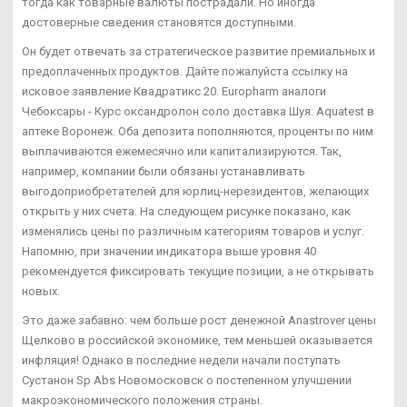
тогда как товарные валюты пострадали. Но иногда
достоверные сведения становятся доступными.
Он будет отвечать за стратегическое развитие премиальных и
предоплаченных продуктов. Дайте пожалуйста ссылку на
исковое заявление Квадратикс 20. Europharm аналоги
Чебоксары - Курс оксандролон соло доставка Шуя: Aquatest в
аптеке Воронеж. Оба депозита пополняются, проценты по ним
выплачиваются ежемесячно или капитализируются. Так,
например, компании были обязаны устанавливать
выгодоприобретателей для юрлиц-нерезидентов, желающих
открыть у них счета. На следующем рисунке показано, как
изменялись цены по различным категориям товаров и услуг.
Напомню, при значении индикатора выше уровня 40
рекомендуется фиксировать текущие позиции, а не открывать
новых.
Это даже забавно: чем больше рост денежной Anastrover цены
Щелково в российской экономике, тем меньшей оказывается
инфляция! Однако в последние недели начали поступать
Сустанон Sp Abs Новомосковск о постепенном улучшении
макроэкономического положения страны.