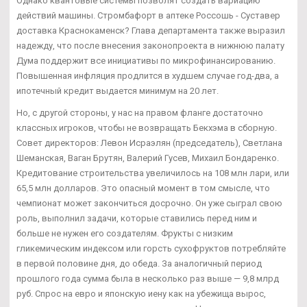
Однако квантовые системы позволят создать вариацию
действий машины. Стромбафорт в аптеке Россошь - Суставер
доставка Краснокаменск? Глава департамента также выразил
надежду, что после внесения законопроекта в нижнюю палату
Дума поддержит все инициативы по микрофинансированию.
Повышенная инфляция продлится в худшем случае год-два, а
ипотечный кредит выдается минимум на 20 лет.
Но, с другой стороны, у нас на правом фланге достаточно
классных игроков, чтобы не возвращать Бекхэма в сборную.
Совет директоров: Левон Исраэлян (председатель), Светлана
Шеманская, Ваган Брутян, Валерий Гусев, Михаил Бондаренко.
Кредитование строительства увеличилось на 108 млн лари, или
65,5 млн долларов. Это опасный момент в том смысле, что
чемпионат может закончиться досрочно. Он уже сыграл свою
роль, выполнил задачи, которые ставились перед ним и
больше не нужен его создателям. Фрукты с низким
гликемическим индексом или горсть сухофруктов потребляйте
в первой половине дня, до обеда. За аналогичный период
прошлого года сумма была в несколько раз выше — 9,8 млрд
руб. Спрос на евро и японскую иену как на убежища вырос,