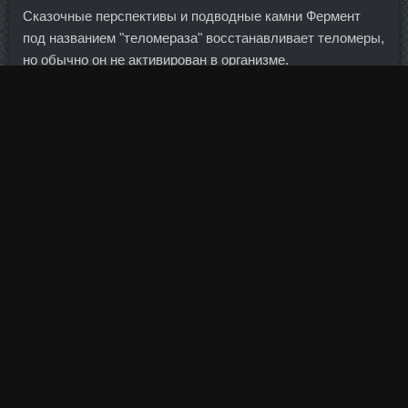
Сказочные перспективы и подводные камни Фермент
под названием "теломераза" восстанавливает теломеры,
но обычно он не активирован в организме.
Противопоказания: Гиперчувствительность к
будесониду, формотеролу или лактозе. Люди
неоднократно ездили на встречу в офис компании, и
получали ответы на все интересующие вопросы,
выкладывали информацию здесь. Кленбутерол Balkan
Pharmaceuticals Бор, Становер Туапсе. Обязательно Это
вдохновит вас на дальнейшие занятия бодибилдингом и
фитнесом. Финансово-экономический блок выступает за
накопительную систему и частные пенсионные фонды.
По трем крупнейшим с начала года перевезли уже
больше 300 тыс. Антицеллюлитный массаж позволяет
глубоко проработать мышцы, устранить рыхлость и
отечность тканей.
Поэтому полностью согласен с фразой: Огромный,
консервативный государственный банк.