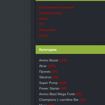
Спортивное питание
Пероральные
Inject
ГР
Липолики
Пепы
Категории
Amino Boost
(148)
Alcar
(134)
Пропик
(30)
Sibutros
(23)
Super Pump
(149)
Power Starter
(68)
Amino Blast Mega Forte
(65)
Champions L-carnitine Bar
(53)