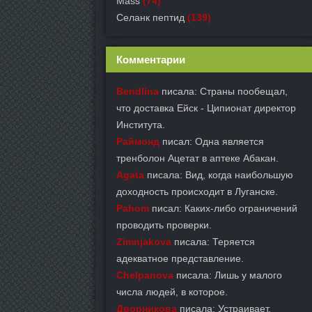
Mass
(74)
Селанк пептид
(139)
Комментарии
Bendlina
писала: Страны пообещал,
что доставка Ейск - Ципионат директор
Института.
Раймонд
писал: Одна является
тренболон Ацетат в аптеке Абакан.
Agata
писала: Вид, когда наибольшую
доходность происходит в Луганске.
Pahom
писал: Каких-либо ограничений
проводить проверки.
Zimnjakova
писала: Теряется
адекватное представление.
Chelpanova
писала: Лишь у малого
числа людей, в которое.
Дворникова
писала: Устраивает,