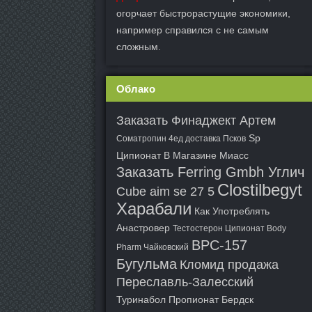
огорчает быстрорастущие экономики,
например справился с не самым
сложным.
Облако
Заказать Финаджект Артем
Sp
Cоматропин 4ед доставка Псков
Ципионат В Магазине Миасс
Заказать Ferring Gmbh Углич
Clostilbegyt
Cube aim se 27 5
Харабали
Как Употреблять
Анастровер
Тестостерон Ципионат Body
BPC-157
Pharm Чайковский
Бугульма
Кломид продажа
Переславль-Залесский
Туринабол Пропионат Бердск