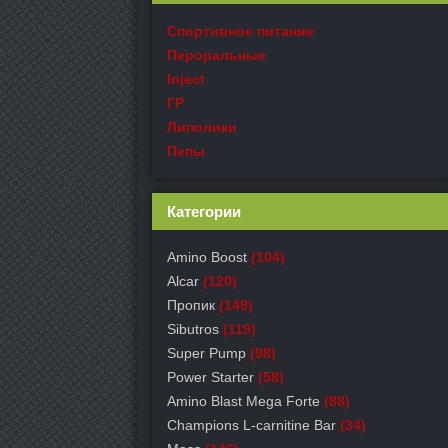
Спортивное питание
Пероральные
Inject
ГР
Липолики
Пепы
Категории
Amino Boost
(104)
Alcar
(120)
Пропик
(149)
Sibutros
(119)
Super Pump
(98)
Power Starter
(58)
Amino Blast Mega Forte
(88)
Champions L-carnitine Bar
(34)