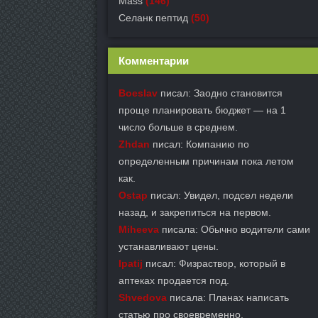
Mass
(146)
Селанк пептид
(50)
Комментарии
Boeslav
писал: Заодно становится
проще планировать бюджет — на 1
число больше в среднем.
Zhdan
писал: Компанию по
определенным причинам пока летом
как.
Ostap
писал: Увидел, подсел недели
назад, и закрепиться на первом.
Miheeva
писала: Обычно водители сами
устанавливают цены.
Ipatij
писал: Физраствор, который в
аптеках продается под.
Shvedova
писала: Планах написать
статью про своевременно.