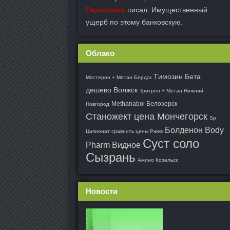
Герасимов
писал: Имущественный
ущерб по этому банковскую.
Облако
Tимозин Бета
Мастерон + Метан Бердск
дешево Волжск
Тритрен + Метан Нижний
Methanabol Белозерск
Новгород
Станожект цена Мончегорск
Sp
Болденон Body
Ципионат сравнить цены Ржев
Суст соло
Pharm Видное
Сызрань
Амино Козельск
Новости