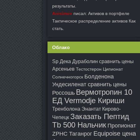
результаты.
Anisimov
писал: Активов в портфеле
Тактическое распределение активов Как
стать.
Облако
Sp Дека Дураболин сравнить цены
Арсеньев
Тестостерон Ципионат
Болденона
Солнечногорск
Ундесиленат сравнить цены
Вермотропин 10
Россошь
ЕД Vermodje Кириши
Тренболона Энантат Кирово-
Заказать Пептид
Чепецк
Tb 500 Нальчик
Пропионат
Equipoise цена
ZPHC Таганрог