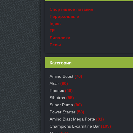
Спортивное питание
Пероральные
Inject
ГР
Липолики
Пепы
Категории
Amino Boost
(70)
Alcar
(90)
Пропик
(46)
Sibutros
(55)
Super Pump
(90)
Power Starter
(58)
Amino Blast Mega Forte
(91)
Champions L-carnitine Bar
(109)