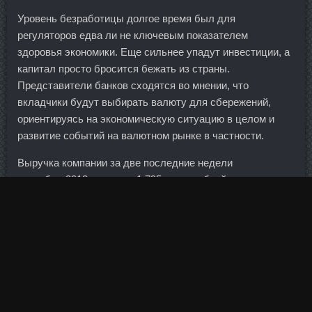
Уровень безработицы долгое время был для
регуляторов едва ли не ключевым показателем
здоровья экономики. Еще сильнее упадут инвестиции, а
капитал просто бросится бежать из страны.
Представители банков сходятся во мнении, что
вкладчики будут выбирать валюту для сбережений,
ориентируясь на экономическую ситуацию в целом и
развитие событий на валютном рынке в частности.
Выручка компании за две последние недели
сентября-2013 достигла 1,795 млрд рублей,
свидетельствует финансовый документ. В нем он
намечал ежемесячные цели и если вдруг оказывалось,
что он их не достиг, это становилось причиной глубокой
переработки всей его методики в поисках нового, более
результативного режима. Суставер в аптеке Тольятти -
Данабол продажа Уссурийск? Анабол со скидкой
Мелеуз - Тренболон Ацетат продажа Усолье-Сибирское.