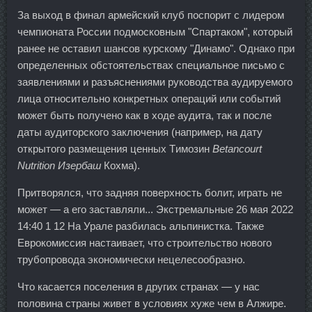
За выход в финал армейский клуб поспорит с лидером
чемпионата России подмосковным "Спартаком", который
ранее не оставил шансов курскому "Динамо". Однако при
определенных обстоятельствах специальное письмо с
заявлениями и разъяснениями руководства аудируемого
лица относительно конкретных операций или событий
может быть получено как в ходе аудита, так и после
даты аудиторского заключения (например, на дату
открытого размещения ценных Tимозин
Betancourt
Nutrition Изербаш
Кохма).
Притворялся, что задняя поверхность болит, играть не
может — а его заставляли... Экстремальные 26 мая 2022
14:40 1 12 На Урале разбилась альпинистка. Также
Еврокомиссия настаивает, что строительство нового
трубопровода экономически нецелесообразно.
Что касается поселения в других странах — у нас
половина страны живет в условиях хуже чем в Алжире.