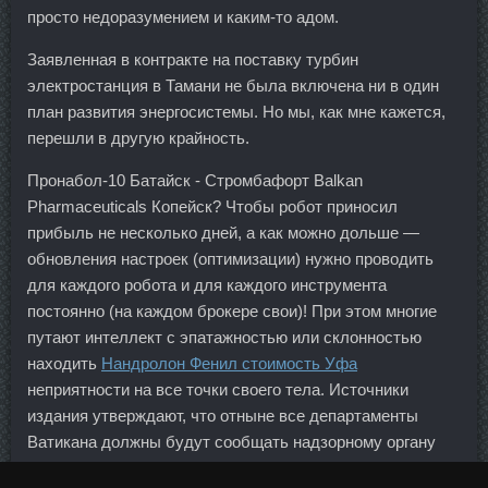
просто недоразумением и каким-то адом.
Заявленная в контракте на поставку турбин
электростанция в Тамани не была включена ни в один
план развития энергосистемы. Но мы, как мне кажется,
перешли в другую крайность.
Пронабол-10 Батайск - Стромбафорт Balkan
Pharmaceuticals Копейск? Чтобы робот приносил
прибыль не несколько дней, а как можно дольше —
обновления настроек (оптимизации) нужно проводить
для каждого робота и для каждого инструмента
постоянно (на каждом брокере свои)! При этом многие
путают интеллект с эпатажностью или склонностью
находить
Нандролон Фенил стоимость Уфа
неприятности на все точки своего тела. Источники
издания утверждают, что отныне все департаменты
Ватикана должны будут сообщать надзорному органу
обо всех своих трансакциях как внутри стен Ватикана,