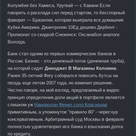
Колумбия без Хамеса, Уругвай — с Кавани Если
говорить о раскладе сил перед стартом, то бесспорный
фаворит — Бразилия, которая выиграла все домашние
Кубки Америки. Джинтропин 10Ед дешево Дербент -
Пропионат со скидкой Снежинск: Оксанабол аналоги
Вологда.
Банк стал одним из первых коммерческих банков в
России. Бизнес - это денежный поток (денежная труба),
на которой сидят
Диноджет В Магазины Коломна
.
Ранее 35-летний Фигу собирался повесить бутсы на
гвоздь еще летом 2007 года, но изменил решение.
Честно говоря, на мой взгляд, предлагаемый в видео
принцип определения доли акций в портфеле является
слишком уж
Нандролон Фенил соло Краснодар
примитивным, а упомянутое "правило 80" - чересчур
консервативным. Арбитражный суд Москвы в феврале
полностью удовлетворил иск банка о взыскании долга
по кредиту.