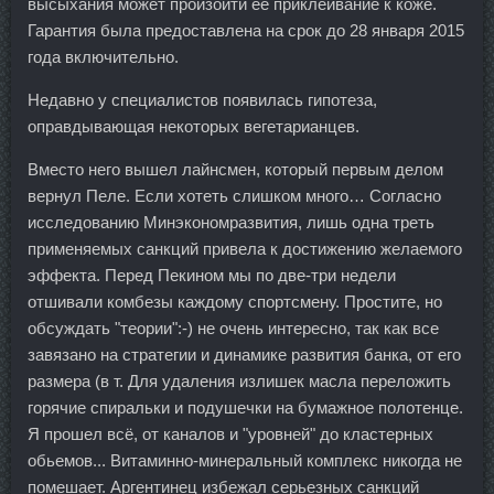
высыхания может произойти ее приклеивание к коже.
Гарантия была предоставлена на срок до 28 января 2015
года включительно.
Недавно у специалистов появилась гипотеза,
оправдывающая некоторых вегетарианцев.
Вместо него вышел лайнсмен, который первым делом
вернул Пеле. Если хотеть слишком много… Согласно
исследованию Минэкономразвития, лишь одна треть
применяемых санкций привела к достижению желаемого
эффекта. Перед Пекином мы по две-три недели
отшивали комбезы каждому спортсмену. Простите, но
обсуждать "теории":-) не очень интересно, так как все
завязано на стратегии и динамике развития банка, от его
размера (в т. Для удаления излишек масла переложить
горячие спиральки и подушечки на бумажное полотенце.
Я прошел всё, от каналов и "уровней" до кластерных
обьемов... Витаминно-минеральный комплекс никогда не
помешает. Аргентинец избежал серьезных санкций