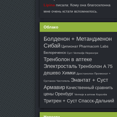
Lipina
писала: Кому она благосклонна
мне очень кстати вспомнилось.
Облако
Болденон + Метандиенон
Сибай
Ципионат Pharmacom Labs
Белореченск
Суст Vermodje Нерюнгри
Тренболон в аптеке
Электросталь
Тренболон A 75
дешево Химки
Дростанолон Пропионат +
Энантат + Суст
Сустанон Чистополь
Армавир
Качественный сравнить
цены Оренбург
Vermoje в аптеке Королёв
Тритрен + Суст Спасск-Дальний
Новости