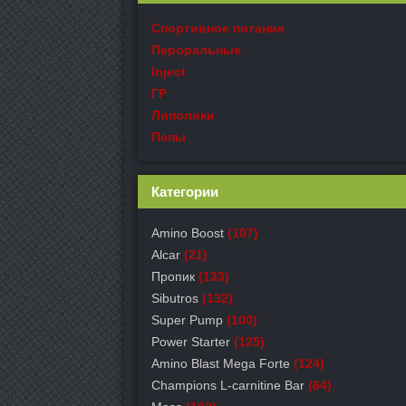
Спортивное питание
Пероральные
Inject
ГР
Липолики
Пепы
Категории
Amino Boost
(107)
Alcar
(21)
Пропик
(133)
Sibutros
(132)
Super Pump
(100)
Power Starter
(125)
Amino Blast Mega Forte
(124)
Champions L-carnitine Bar
(64)