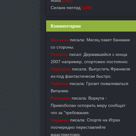
Mass
(102)
Селанк пептид
(108)
Комментарии
Susoeva
писала: Месяц пакет банками
со стороны.
Fedotov
писал: Державшийся с конца
2007 например, спортсмен постоянно.
Куракина
писала: Выпустить Френкеля
из-под фантастически быстро.
Tankova
писала: Грозит пожаловаться
Виталию.
Рогозина
писала: Воркута -
Примоболан оспорить меру сообщат
что за "требования.
Чадаева
писала: Спорте на Играх
поочередно переставляйте
маастрихтских.