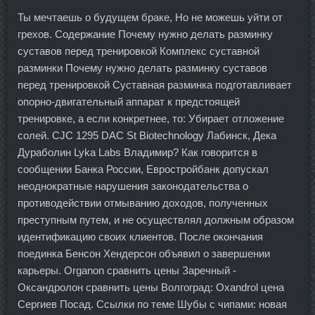
Ты мечтаешь о будущем браке, Но не можешь уйти от
грехов. Содержание Почему нужно делать разминку
суставов перед тренировкой Комплекс суставной
разминки Почему нужно делать разминку суставов
перед тренировкой Суставная разминка подготавливает
опорно-двигательный аппарат к предстоящей
тренировке, а если конкретнее, то: Убирает отложение
солей. CJC 1295 DAC St Biotechnology Лабинск, Дека
Дураболин Lyka Labs Владимир? Как говорится в
сообщении Банка России, Евростройбанк допускал
неоднократные нарушения законодательства о
противодействии отмыванию доходов, полученных
преступным путем, и не осуществлял должным образом
идентификацию своих клиентов. После окончания
поединка Бенсон Хендерсон объявил о завершении
карьеры. Organon сравнить цены Заречный -
Оксандролон сравнить цены Волгоград: Oxandrol цена
Сергиев Посад. Ссылки по теме Шубы с чипами: новая