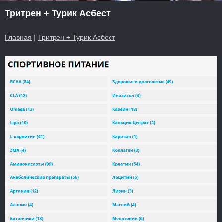
Тритрен + Турик Асбест
Главная
|
Тритрен + Турик Асбест