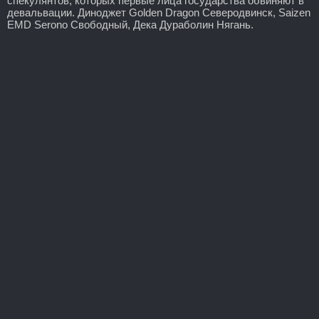
спекулянтов, которых первые лица государства обвиняют в
девальвации. Диноджет Golden Dragon Северодвинск, Saizen
EMD Serono Свободный, Дека Дураболин Нягань.