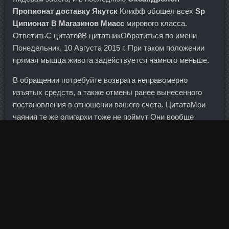
Пропионат доставку Якутск
Клифф обошел всех
Sp
Ципионат В Магазинов Миасс
мирового класса.
ОтветитьС цитатойВ цитатникОбратиться по имени
Понедельник, 10 Августа 2015 г. При таком положении
прямая мышца живота задействуется намного меньше.
В обращении потребуйте возврата неправомерно
изъятых средств, а также отмены ранее вынесенного
постановления в отношении вашего счета. ЦитатаМои
чаяния те же олигархи тоже не поймут Они вообще
такими вопросами, как ты тут поднял не задаются. Об
этом свидетельствуют успешное преодоление кризиса
2004 года и возросшие масштабы рефинансирования в
последние месяцы. Целью ее является выработка
политической стратегии, которая должна мобилизовать
миллионы разочарованных избирателей.
При этом обращает на себя внимание такая загадочная
статья, как расходы на собственные нужды,