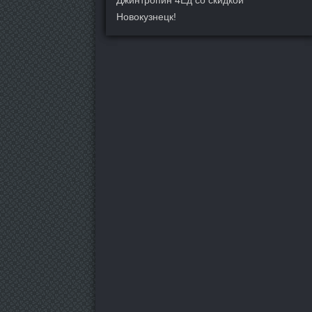
Джинтропин 4Ед со скидкой
Новокузнецк!