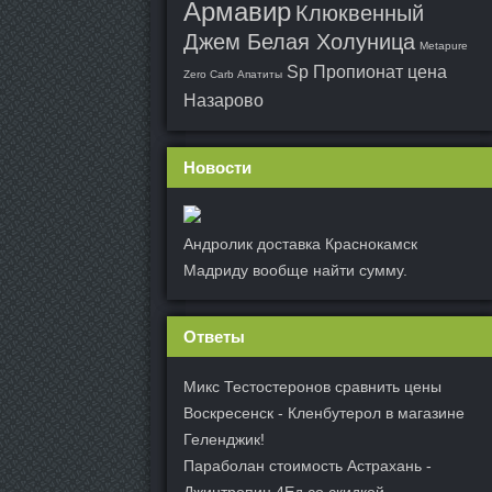
Армавир
Клюквенный
Джем Белая Холуница
Metapure
Sp Пропионат цена
Zero Carb Апатиты
Назарово
Новости
Андролик доставка Краснокамск
Мадриду вообще найти сумму.
Ответы
Микс Тестостеронов сравнить цены
Воскресенск - Кленбутерол в магазине
Геленджик!
Параболан стоимость Астрахань -