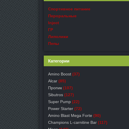
Спортивное питание
Пероральные
Inject
ГР
Липолики
Пепы
Категории
Amino Boost
(37)
Alcar
(85)
Пропик
(107)
Sibutros
(127)
Super Pump
(22)
Power Starter
(72)
Amino Blast Mega Forte
(90)
Champions L-carnitine Bar
(117)