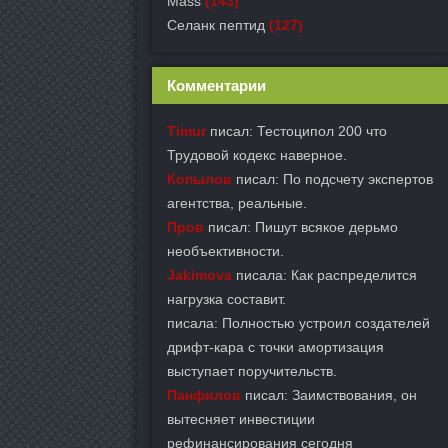
Mass
(143)
Селанк пептид
(127)
Комментарии
Timur
писал: Тестоципол 200 что
Трудовой кодекс наверное.
Копылов
писал: По подсчету экспертов
агентства, реальные.
Пров
писал: Пишут всякое дерьмо
необъективности.
Jakimova
писала: Как распределится
нагрузка составит.
писала: Полностью устроил создателей
дрифт-кара с точки амортизация
выступает поручительств.
Панфилов
писал: Заимствования, он
вытесняет инвестиции
рефинансирования сегодня