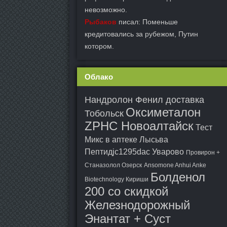
невозможно.
Рыбаков
писал: Поменьше
кредитовались за рубежом, Путин
котором.
Облако
Нандролон Фенил доставка
Оксиметалон
Тобольск
ZPHC Новоалтайск
Тест
Микс в аптеке Лысьва
Пептидjc1295dac Уварово
Провирон +
Станазолол Озерск
Ansomone Anhui Anke
Болденол
Biotechnology Кириши
200 со скидкой
Железнодорожный
Энантат + Суст