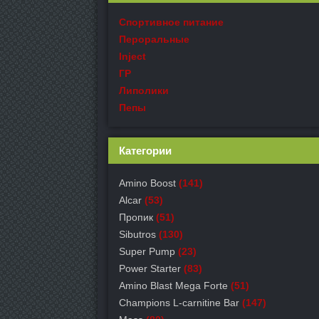
Спортивное питание
Пероральные
Inject
ГР
Липолики
Пепы
Категории
Amino Boost
(141)
Alcar
(53)
Пропик
(51)
Sibutros
(130)
Super Pump
(23)
Power Starter
(83)
Amino Blast Mega Forte
(51)
Champions L-carnitine Bar
(147)