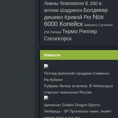
Ливны
Testosteron E 250 в
Болдевер
аптеке Шадринск
Nox
дешево Кривой Рог
6000 Копейск
Заказать Сустанон
Термо Риппер
250 Липецк
Сосногорск
Новости
Пептид Ipamorelin продажа Славянск-
На-Кубани
Рубрике Легкая атлетика: В Чебоксарах
стартует чемпионат России.
Ципионат Golden Dragon Братск
Люберцы - SP Пропионат нами, может
смело идти в суд лет.