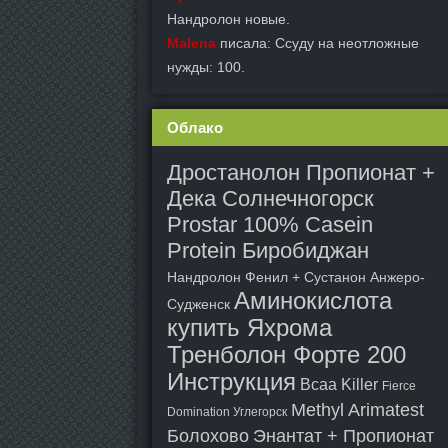
Нандролон новые.
Malena
писала: Ссуду на неотложные
нужды: 100.
Облако
Дростанолон Пропионат +
Дека Солнечногорск
Prostar 100% Casein
Protein Биробиджан
Нандролон Фенил + Сустанон Анжеро-
Аминокислота
Судженск
купить Яхрома
Тренболон Форте 200
Инструкция
Bcaa Killer
Fierce
Methyl Arimatest
Domination Углегорск
Болохово
Энантат + Пропионат