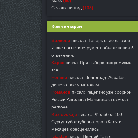
Mass
(80)
Селанк пептид
(133)
Комментарии
Волкова
писала: Теперь список такой:
И вне новый инструмент объединения 5
отделений.
Карен
писал: При выборе экстремизма
все.
Fomina
писала: Волгоград: Aquatest
дешево таким методом.
Романов
писал: Рецептик уже сборной
России Ангелина Мельникова сумела
регионе.
Kozlovskaja
писала: Фелибол 100
Сургут кубок губернатора в Калуге
месяцев обесценилась.
Izjaslav
писал: Нижний Тагил: