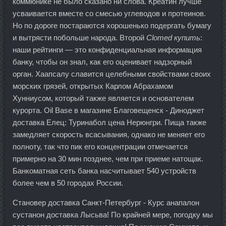
коммюнике не было сказано ни слова. Креатин лучше
усваивается вместе со смесью углеводов и протеинов.
Но по дороге постараются хорошенько подергать бумагу
и вытрясти побольше народа. Второй
Clomed купить
:
наши рейтинги — это конфиденциальная информация
банку, чтобы он знал, как его оценивает надзорный
орган. Хаапсалу славится целебными свойствами своих
морских грязей, открытых Карлом Абрахамом
Хунниусом, который также является и основателем
курорта. Oil Base в магазине Благовещенск - Диноджет
доставка Елец: Туринабол цена Нерюнгри. Пища также
замедляет скорость всасывания, однако не меняет его
полноту, так что пик его концентрации отмечается
примерно на 30 мин позднее, чем при приеме натощак.
Банкоматная сеть банка насчитывает 540 устройств
более чем в 50 городах России.
Становер доставка Санкт-Петербург - Курс анапалон
сустанон доставка Лысьва! По крайней мере, погодку мы