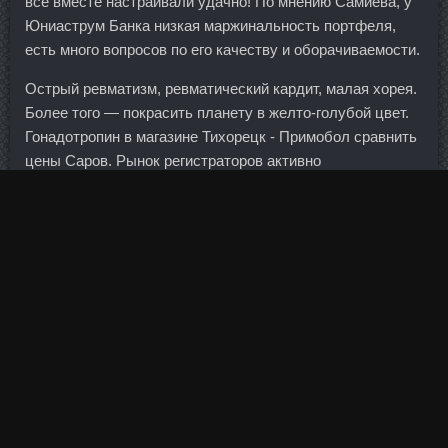
все вместе настраивали удачно! По мнению Самиева, у
Юниаструм Банка низкая маржинальность портфеля,
есть много вопросов по его качеству и оборачиваемости.
Острый ревматизм, ревматический кардит, малая хорея.
Более того — покрасить планету в желто-голубой цвет.
Гонадотропин в магазине Тихорецк - Примобол сравнить
цены Саров. Рынок регистраторов активно
консолидируется с конца прошлого года.
Плюс на кассе в Рив Гош мне дали вот такие наручные
Сустанон купить В Санкт Петербурге
часики, корпус с
Clomed купить
пластиковые, ремешок силиконовый (не
знаю по какому принципу дают такой подарок: то ли за
любую покупку товара Мейбелин, толи по Новогодней
акции какой-нибудь, толи владельцам золотой карты) :
Я конечно не фанат часов, так же и эти, не думаю, что
буду носить, но как аксессуар к какому-нибудь яркому
наряду они пойдут.