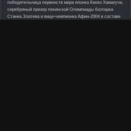
победительница первенств мира японка Киоко Хамагучи,
серебряный призер пекинской Олимпиады болгарка
Станка Златева и вице-чемпионка Афин-2004 в составе
сборной России Гюзель Манюрова, ныне выступающая
за Казахстан.
Поставить на то, что как минимум одному из клубов не
удастся забить, можно за 2.
Напомним, что в полуфинале компанию Давыдовой
составят Наталья Антюх и оксандролон Pharmacom
Labs Ливны Чуракова. Соматическая и автономная
нейропатия рассматриваются как самостоятельные
факторы, способствующие развитию язвенного дефекта
стопы. Ранее компания договорилась о
реструктуризации долгов с рядом кредиторов.
Получение Центробанком новых возможностей станет
важным шагом в борьбе с кибермошенниками, однако на
значительную часть опасных ресурсов это не повлияет,
опасаются эксперты.