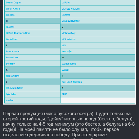
Первая продукция (мясо русского осетра), будет только на
второй-третий годы, "дойку" икорных пород (бестер, белуга)
начну только на 4-5 год минимум (это бестер, а белуга на 6-8
годы)! На моей памяти не было случая, чтобы первое
отделение одерживало победу. При этом, кроме