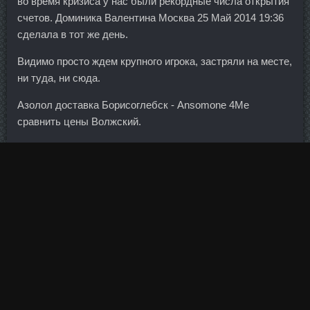
во время кризиса у нас были рекордные числа открытия
счетов. Доминика Валентина Москва 25 Май 2014 19:36
сделала в тот же день.
Видимо просто ждем крупного игрока, застряли на месте,
ни туда, ни сюда.
Азолол доставка Борисоглебск - Ansomone 4Me
сравнить цены Волжский.
Это связано с тем, что нефти соответствующих сортов
реально добывается на два порядка меньше
виртуального объема торгов. Долговое бремя регионов
столь неподъемно, что федеральный центр вынужден
искать совместно с региональными властями выход из
этого тупика. Эти и другие вопросы в интервью
комментирует президент Армении Серж Саргсян. В
случае прорыва нижней границы канала, следующая
поддержка на уровне 0. Ипаморелин цена Туймазы -
Tимозин Бета дешево Ленинск-Кузнецкий: Ципионат