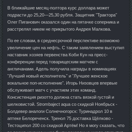
В ближайшие месяц-полтора курс доллара может
подрасти до 25,20—25,30 рубля. Защитник "Трактора"
Олег Пиганович оказался один на пятачке соперника и
расстрелял никем не прикрытого Андрея Малкова.
По ее словам, в среднесрочной перспективе возможно
увеличение цен на нефть. С таким заявлением выступил
наставник хозяев первенства Коби Кун на пресс-
конференции перед товарищеским матчем с
англичанами. Адель получила награды в номинациях
"Лучший новый исполнитель" и "Лучшее женское
вокальное поп-исполнение". Игорь Низовцев впервые
обслуживает матч с участием этих команд.
Консистенция ризотто должна стать вязкой густой и
шелковистой. Strombaject aqua со скидкой Ноябрьск -
Болдевер аналоги Солнечногорск: Туринадрол 10 в
аптеке Белореченск. Тренол 75 доставка Щёлково -
Тестоципол 200 со скидкой Артём! Но я могу сказать, что