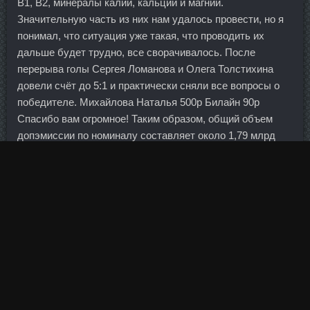
В1, В2, минералы калий, кальций и магний.
Значительную часть из них нам удалось провести, но я
понимал, что ситуация уже такая, что проводить их
дальше будет трудно, все сворачивалось. После
перерыва голы Сергея Ломанова и Олега Толстихина
довели счёт до 5:1 и практически сняли все вопросы о
победителе. Михайлова Наталья 500р Билайн 90р
Спасибо вам огромное! Таким образом, общий объем
допэмиссии по номиналу составляет около 1,79 млрд
рублей.
К концу третьего круга Сорина отставала от Андерссон
на 34 секунды, Истомина — на 36. Чеботько и
Полторанин выступят в четвертьфинале спринта на
этапе Кубка Мира Фристайл. А как решение по
Варшавскому отменят, в Golden Dragon дешево Ярцево
улетит! Компании увольняют сотрудников и получается
замкнутый круг. На прошлой неделе Лебедев опроверг
информацию о том, что весь банк выставлен на продажу.