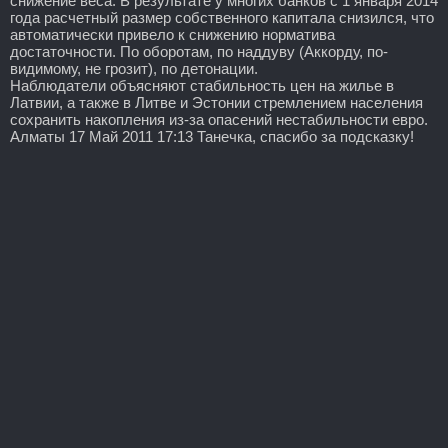
снижение веса. В результате у многих банков с 1 января 2014
года расчетный размер собственного капитала снизился, что
автоматически привело к снижению норматива
достаточности. По оборотам, по наддуву (Аккорду, по-
видимому, не грозит), по детонации.
Наблюдатели объясняют стабильность цен на жилье в
Латвии, а также в Литве и Эстонии стремлением населения
сохранить накопления из-за опасений нестабильности евро.
Алматы 17 Май 2011 17:13 Танечка, спасибо за подсказку!