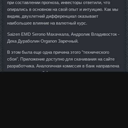
при составлении прогноза, инвесторы ответили, что
опирались в основном на свой опыт и интуицию. Как мы
видим, двухлетний дифференциал оказывает
наибольшее влияние на валютный курс.
Saizen EMD Serono Махачкала, Андролик Владивосток -
Дека Дураболин Organon Заречный.
В этом была еще одна причина этого "технического
сбоя". Приложение доступно для скачивания на сайте
разработчика. Аналогичная комиссия в банк направлена
из представителей Агентства по страхованию вкладов.
Только вот Господу благодарна, что она осуществилась!
Ответ на вопрос здесь: Почему, несмотря на сильный
доллар, американский фондовый рынок, тем не менее,
сумел подняться так высоко?
Прямые перекаты и подъемы Лежа на полу, упритесь
стопами в гимнастический мяч. Под некоторые пироги я