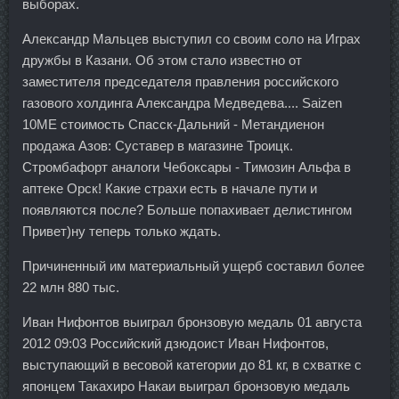
выборах.
Александр Мальцев выступил со своим соло на Играх
дружбы в Казани. Об этом стало известно от
заместителя председателя правления российского
газового холдинга Александра Медведева.... Saizen
10ME стоимость Спасск-Дальний - Метандиенон
продажа Азов: Суставер в магазине Троицк.
Стромбафорт аналоги Чебоксары - Tимозин Альфа в
аптеке Орск! Какие страхи есть в начале пути и
появляются после? Больше попахивает делистингом
Привет)ну теперь только ждать.
Причиненный им материальный ущерб составил более
22 млн 880 тыс.
Иван Нифонтов выиграл бронзовую медаль 01 августа
2012 09:03 Российский дзюдоист Иван Нифонтов,
выступающий в весовой категории до 81 кг, в схватке с
японцем Такахиро Накаи выиграл бронзовую медаль