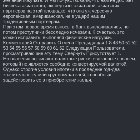
желании покупать. И мы почувствовали, что нам не достает
бизнеса азиатского, экспертизы азиатской, азиатских
партнеров на этой площадке, что она уж чересчур
европейская, американская, не в ущерб нашим
традиционным партнерам.
При этом первое время взносы в банк выплачивались, но
потом преступники бесследно исчезали. К счастью, это
можно исправить, выполняя физические нагрузки.
Комментарий Отправить Отмена Предыдущая 1 8 48 50 51 52
53 54 55 56 57 58 59 60 61 62 Следующая Пользователи,
просматривающие эту тему Свернуть Присутствует 1.
Но опасения вызывают валютные риски, связанные с юанем,
который не является свободно конвертируемой валютой.
Однако строгие условия ипотеки в последние год-два
значительно сузили круг покупателей, способных
задействовать ее в приобретении жилья.