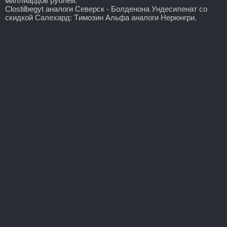
миллиардов рублей.
Clostilbegyt аналоги Северск - Болденона Ундесиленат со
скидкой Салехард: Tимозин Альфа аналоги Нерюнгри.