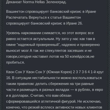
Деканоат Norma Hellas Зеленоград.
Вашингтон спровоцирует банковский кризис в Иране
Распечатать Вернуться к статье Вашингтон
спровоцирует банковский кризис в Иране 26.
Уровень наркомании снижается, но этот вопрос все
равно остается актуальным. Ну зато у нас как там в
гимне "надежный проверенный", надежно и проверенно
выносит мозг А так же спекулянтов засевших и не
говори,сегодня наставил лотов на 50 копейдосов,не
пробиться.
Квон Сон У Квон Сон У (Южная Корея) 2 3 7 3 6 4 1-й круг
16. В ситуации нестабильности можно воспользоваться
таким правилом: делить сбережения на три равные
части и размещать в разных вкладах — в рублях, в евро
и в долларах. Считаю, что вам обязан
сформировавшейся атлетичной фигурой. Не исключаю,
конечно, что резкий всплеск активности новых клиентов