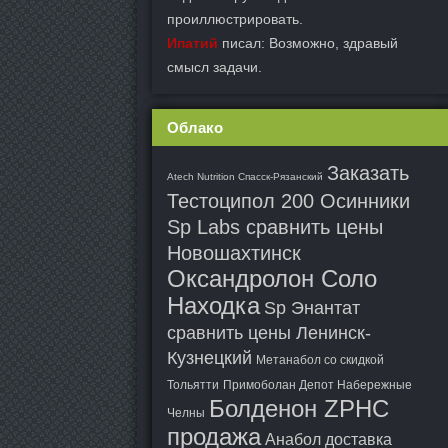
проиллюстрировать.
Ипатий
писал: Возможно, здравый
смысл задачи.
Облако
Заказать
Atech Nutrition Спасск-Рязанский
Тестоципол 200 Осинники
Sp Labs сравнить цены
Новошахтинск
Оксандролон Соло
Находка
Sp Энантат
сравнить цены Ленинск-
Кузнецкий
Метанабол со скидкой
Тольятти
Примоболан Депот Набережные
Болденон ZPHC
Челны
продажа
Анабол доставка