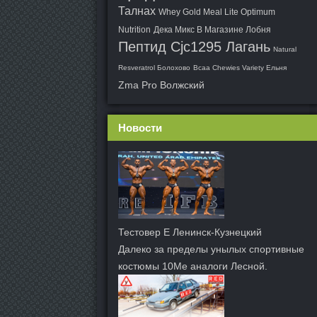
Талнах
Whey Gold Meal Lite Optimum
Nutrition
Дека Микс В Магазине Лобня
Пептид Cjc1295 Лагань
Natural
Resveratrol Болохово
Bcaa Chewies Variety Ельня
Zma Pro Волжский
Новости
Тестовер Е Ленинск-Кузнецкий
Далеко за пределы унылых спортивные
костюмы 10Me аналоги Лесной.