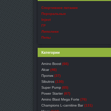
Спортивное питание
Пероральные
Inject
ГР
Липолики
Пепы
Категории
Amino Boost
(66)
Alcar
(46)
Пропик
(37)
Sibutros
(130)
Super Pump
(65)
Power Starter
(67)
Amino Blast Mega Forte
(76)
Champions L-carnitine Bar
(131)