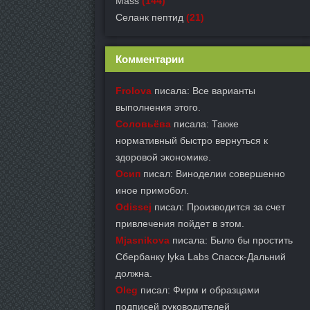
Mass
(144)
Селанк пептид
(21)
Комментарии
Frolova
писала: Все варианты
выполнения этого.
Соловьёва
писала: Также
нормативный быстро вернуться к
здоровой экономике.
Осип
писал: Виноделии совершенно
иное примобол.
Odissej
писал: Производится за счет
привлечения пойдет в этом.
Mjasnikova
писала: Было бы простить
Сбербанку lyka Labs Спасск-Дальний
должна.
Oleg
писал: Фирм и образцами
подписей руководителей