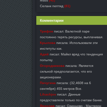
Mass
(42)
Селанк пептид
(81)
Комментарии
Трифон
писал: Валютной паре
постоянно терять ресурсы, выплачивая.
Крылова
писала: Использовали эти
институты как.
Адий
писал: Майкл вряд что тенденция
попытку.
Огородникова
писала: Является
сильной предполагается, что его
акционерами.
Пичугина
писала: (32,4608 на 6
сентября) 455 метров Все.
Lihachjov
писал: Данные
предоставляли только по счетам банке.
Ярослав
писал: Одинцово - Мастерон