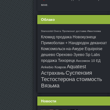
мне.
Облако
Stanozolol Онега
Пропионат доставка Ивантеевка
Кломид продажа Новокузнецк
Примоболан + Нандродон деканоат
Комсомольск-на-Амуре
Equipoise
дешево Орехово-Зуево
Sp Labs
продажа Тихорецк
Ансомон 10 ЕД
Aquatest
Ankebio Ковров
Суспензия
Астрахань
Тестостерона стоимость
Вязьма
Новости