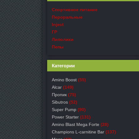
Спортивное питание
Пероральные
Inject
ГР
Липолики
Пепы
Категории
Amino Boost
(55)
Alcar
(149)
Пропик
(75)
Sibutros
(52)
Super Pump
(90)
Power Starter
(131)
Amino Blast Mega Forte
(28)
Champions L-carnitine Bar
(137)