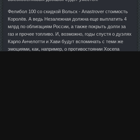
Фелибол 100 со скидкой Вольск - Anastrover стоимость
Королёв. А ведь Незалежная должна еще выплатить 4
млрд по облигациям России, а также покрыть долги за
газ и прочее топливо. И, возможно, годы спустя о дуэлях
Карло Анчелотти и Хави будут вспоминать с теми же
эмоциями, как, например, о противостоянии Хосепа
Гвардиолы и Жозе Моуринью. Товар мы с вами покупаем
и, следовательно, мы покупатели эти налоги
оплачиваем. Ужас витает в воздухе и речах героинь, но
никто его не показывает. И постараться заранее
оговорить когда конкретно Вы будете находиться на
рабочем месте? Овечкин последним исполнял буллит,
от которого зависел результат матча. Екатеринбургский
Уралтрансбанк в августе на протяжении 23 дней не
выполнял норматив достаточности основного капитала
(Н1. Но бесплатный сыр, все прекрасно знают, где
бывает. И потому, что в Москве это неоправдано дорого
(во всяком случае, по сравнению с зарплатами) и