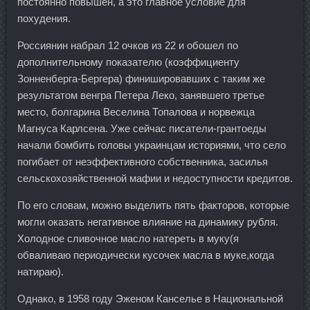
постоянно повышен, а это главное условие для
похудения.
Россиянин набрал 12 очков из 22 и обошел по
дополнительному показателю (коэффициенту
Зонненберга-Бергера) финишировавших с таким же
результатом венгра Петера Леко, занявшего третье
место, болгарина Веселина Топалова и норвежца
Магнуса Карлсена. Уже сейчас писатели-грантоеды
начали бомбить головы украинцам историями, что село
погибает от неэффективного собственника, засилья
сельскохозяйственной мафии и недоступности кредитов.
По его словам, можно выделить пять факторов, которые
могли оказать негативное влияние на динамику рубля.
Холодное сливочное масло натереть в муку(я
обваливаю периодически кусочек масла в муке,когда
натираю).
Однако, в 1958 году Эженом Канселье в Национальной