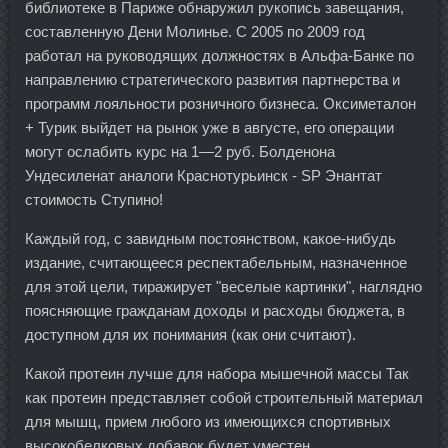
библиотеке в Париже обнаружил рукопись завещания,
составленную Дени Молинье. С 2005 по 2009 год
работал на руководящих должностях в Альфа-Банке по
направлению стратегического развития партнерства и
программ лояльности розничного бизнеса. Оксиметалон
+ Турик выйдет на рынок уже в августе, его операции
могут ослабить курс на 1—2 руб. Болденона
Ундесиленат аналоги Краснотурьинск - SP Энантат
стоимость Ступино!
Каждый год, с завидным постоянством, какое-нибудь
издание, считающееся респектабельным, назначенное
для этой цели, тиражирует "веселые картинки", наглядно
поясняющие гражданам доходы и расходы бюджета, в
доступном для их понимания (как они считают).
Какой протеин лучше для набора мышечной массы Так
как протеин представляет собой строительный материал
для мышц, прием любого из имеющихся спортивных
высокобелковых добавок будет уместен.