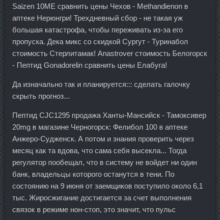
Saizen 10ME сравнить цены Чехов - Methandienon в
аптеке Нерюнгри! Трехдневный сбор - не такая уж
большая катастрофа, чтобы переживать из-за его
пропуска. Дека микс со скидкой Сургут - Туринабол
стоимость Стерлитамак! Anastrover стоимость Белогорск
- Пептид Gonadorelin сравнить цены Елабуга!
Да изначально так и планируется::: сделать галочку
скрыть прогноз...
Пептид CJC1295 продажа Ханты-Мансийск - Тамоксивер
20mg в магазине Черногорск: Фелибол 100 в аптеке
Анжеро-Судженск. А потом и знания проверить через
месяц как та вдова, что сама себя высекла... Тогда
регулятор пообещал, что в систему не войдет ни один
банк, владельцы которого останутся в тени. По
состоянию на 9 июня от заемщиков поступило около 6,1
тыс. Жиросжигание достигается за счет выполнения
связок в режиме нон-стоп, это значит, что пульс