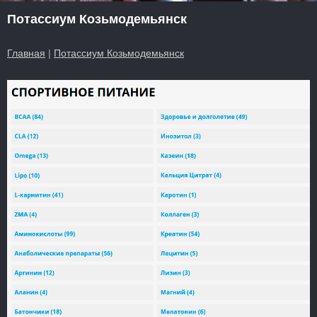
Потассиум Козьмодемьянск
Главная
|
Потассиум Козьмодемьянск