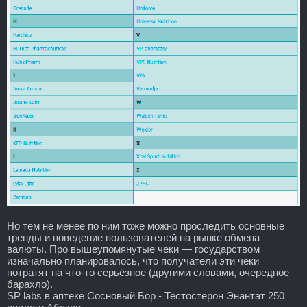
Но тем не менее по ним тоже можно проследить основные
тренды и поведение пользователей на рынке обмена
валюты. Про вышеупомянутые чеки — государством
изначально планировалось, что получатели эти чеки
потратят на что-то серьёзное (другими словами, очередное
барахло).
SP labs в аптеке Сосновый Бор - Тестостерон Энантат 250