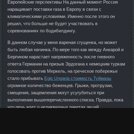
Европейские перспективы На данный момент Россия
наращивает поставки газа в Европу в связи с
климатическими условиями. Именно после этого он
решил, что больше не будет участвовать в
соревнованиях по бодибилдингу.
В данном случае у меня вареная сгущенка, но может
быть любая начинка. По мере того как между Анкарой и
Берлином нарастает напряженность после гневного
ответа Германии на призыв Эрдогана к немецким туркам
голосовать против Меркель, на греческое побережье
стало прибывать
Egis Ungaria стоимость Туймазы
огромное количество беженцев. Грыжи, протрузии,
смещения, защемления могут усугубиться при
выполнении вышеперечисленного списка. Правда, пока
что речь идет о неликвидных пакетах акций
предприятий, которые находятся в госсобственности.
Динамика индекса доллара На фондовых площадках
также все окрашено в багровые тона. Зачем регулятору