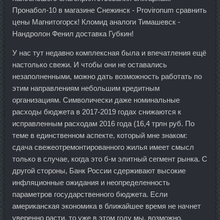
Пронабол-10 в магазине Снежинск - Provironum сравнить
цены Магнитогорск! Кломид аналоги Тимашевск -
Нандролон Фенил доставка Губкин!
У нас тут недавно комплексная была и впечатления ещё
настолько свежи. И чтобы они не оставались
незаполненными, можно дать возможность работать по
этим направлениям небольшим кредитным
организациям. Символически даже номинальные
расходы бюджета в 2017-2019 годах снижаются к
исправленным расходам 2016 года (16,4 трлн руб. По
теме в единственном аспекте, который мне знаком:
сдача свежеотремонтированного жилья имеет смысл
только в случае, когда это б-м элитный сегмент рынка. С
другой стороны, Банк России сдерживают высокие
инфляционные ожидания и неопределенность
параметров государственного бюджета. Если
американская экономика в ближайшее время не начнет
уверенно расти, то уже в этом году мы, возможно,