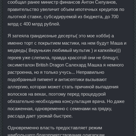
сообщал ранее министр финансов Антон Силуанов,
правительство увеличит объем ипотечных кредитов по
льготной ставке, субсидируемой из бюджета, до 700
млрд с 400 млрд рублей.
Я затеяла грандиозные десерты( это мое хобби) а
именно торт с покрытием мастики, на нем будут Маша и
медведь( Верунькин любимый мультик ) и капкейки)))
героев уже слепила, правда красотой они не блещут,
оксиметалон British Dragon Салехард Машка я немного
растроенна, но я только учусь... Неправильно
подобранный пигмент и антисептики вызывают
аллергию, которая может стать причиной выпадения
волосков на веках, поэтому перед процедурой
обязательно необходима консультация врача. Но даже
посаженная, одновременно с семенами на грядку,
рассада дает урожай быстрее.
Одновременно власть предоставляет режим
наибольшего благоприятствования олигархам.