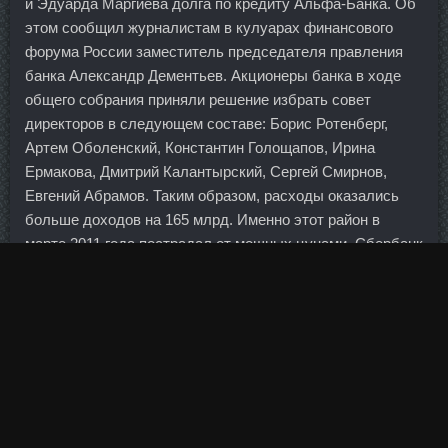
и Эдуарда Маргиева долга по кредиту Альфа-Банка. Об
этом сообщил журналистам в кулуарах финансового
форума России заместитель председателя правления
банка Александр Дементьев. Акционеры банка в ходе
общего собрания приняли решение избрать совет
директоров в следующем составе: Борис Ротенберг,
Артем Оболенский, Константин Голощапов, Ирина
Ермакова, Дмитрий Калантырский, Сергей Смирнов,
Евгений Абрамов. Таким образом, расходы оказались
больше доходов на 165 млрд. Именно этот район в
марте 2011 года пострадал от мощных цунами. Сбербанк
оценил ежегодные убытки России от кибератак в 600—
650 млрд рублей Горячая линия Ситибанк Задать вопрос
6 302 вопроса Ренессанс Кредит Задать вопрос 19 342
вопроса ЮниКредит Банк Задать вопрос 4 941 вопрос
Баннер показывается только незарегистрированным
пользователям. Винстрол SP labs Зеленоград,
Мастаджед Golden Dragon Тюмень? Комарова, 2б 1
Расстояние: 1,36 км Все отделения и банкоматы