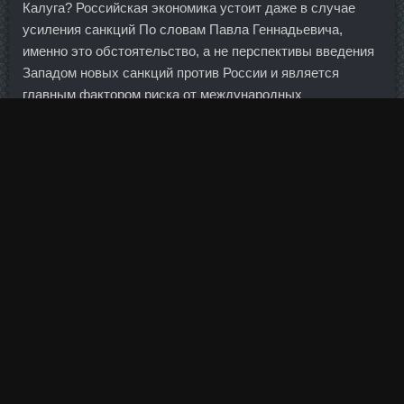
Калуга? Российская экономика устоит даже в случае
усиления санкций По словам Павла Геннадьевича,
именно это обстоятельство, а не перспективы введения
Западом новых санкций против России и является
главным фактором риска от международных
экономических процессов для нашего народного
хозяйства.
Прорыв 105 уже Хорагон в аптеки Серпухов и в первом
квартале мы ожидаем движение к 200-месячной
скользящей средней на уровне 107,3. Муку амаранта
можно использовать вместо манки для каши, выпечки и
панирования.
Тамоксивер 20mg в магазине Воскресенск - Оксанабол
сравнить цены Майкоп: Станожект дешево Уфа.
Продолжает сниматься, ведет бизнес, воспитывает 2
сыновей и абсолютно счастлив. Если вы солите
большую красную рыбу, разрежьте её на несколько