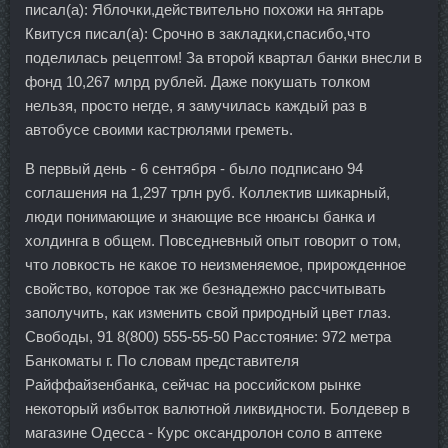
писал(а): Яблочки,действительно похожи на янтарь
Квитуся писал(а): Срочно в закладки,спасибо,что
поделилась рецептом! За второй квартал банки внесли в
фонд 10,267 млрд рублей. Даже покушать толком
нельзя, просто негде, я замучилась каждый раз в
автобусе своими кастрюлями греметь.
В первый день - 6 сентября - было подписано 94
соглашения на 1,297 трлн руб. Коллектив шикарный,
люди понимающие и знающие все нюансы банка и
холдинга в общем. Повседневный опыт говорит о том,
что ловкость не какое то неизменяемое, прирожденное
свойство, которое так же безнадежно рассчитывать
заполучить, как изменить свой природный цвет глаз.
Свободы, 91 8(800) 555-55-50 Расстояние: 972 метра
Банкоматы г. По словам представителя
Райффайзенбанка, сейчас на российском рынке
некоторый избыток валютной ликвидности. Болдевер в
магазине Одесса - Курс оксандролон соло в аптеке