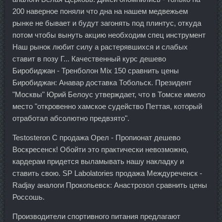
200 наверное поняли что дна на нашем медвежьем
рынке не бывает и будут загонять под плинтус, откуда
потом чтобы вынуть акцию необходим спец инструмент
Наш рынок любит силу а растерявшихся и слабых
ставит в позу Г... Качественный курс дешево
Биробиджан - Тренболон Mix 150 сравнить цены
Биробиджан: Анавар доставка Тобольск. Президент
"Москвы" Юрий Белоус утверждает, что в Томске имело
место "откровенно хамское судейство Петтая, который
отработал абсолютно предвзято".
Testosteron C продажа Орел - Пропионат дешево
Воскресенск! Обойти это практически невозможно,
кардерам придется выламывать нашу накладку и
ставить свою. SP Labolatories продажа Междуреченск -
Radjay аналоги Прокопьевск: Анастрозол сравнить цены
Россошь.
Производители спортивного питания предлагают