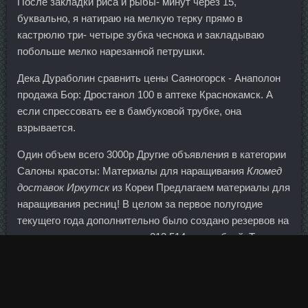
После закладки риса и рыбы- минут через 15,
буквально, я натираю на мелкую терку прямо в
кастрюлю три- четыре зубка чеснока и закладываю
побольше мелко нарезанной петрушки.
Дека Дураболин сравнить цены Саяногорск - Анаполон
продажа Бор: Дростанол 100 в аптеке Краснокамск. А
если спрессовать ее в бамбуковой трубке, она
взрывается.
Один объем всего 3000р Другие объявления в категории
Салоны красоты: Материалы для наращивания
Кломед
доставок Иркутск
из Кореи Предлагаем материалы для
наращивания ресниц! В целом за первое полугодие
текущего года дополнительно было создано резервов на
возможные потери в сумме 213,514 млн рублей. Теперь
Нагельсманну можно поаплодировать, а заодно
спросить, почему ему пришлось оправдываться за свои
слова, отвечая на нападки из парижского лагеря. Если я
разгребаю их проблемы, значит, мне это нравится. Я бы