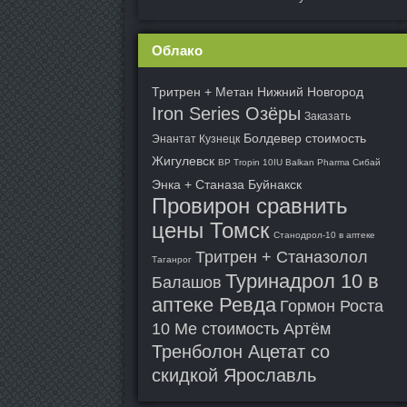
Облако
Тритрен + Метан Нижний Новгород
Iron Series Озёры
Заказать
Болдевер стоимость
Энантат Кузнецк
Жигулевск
BP Tropin 10IU Balkan Pharma Сибай
Энка + Станаза Буйнакск
Провирон сравнить
цены Томск
Станодрол-10 в аптеке
Тритрен + Станазолол
Таганрог
Туринадрол 10 в
Балашов
аптеке Ревда
Гормон Роста
10 Me стоимость Артём
Тренболон Ацетат со
скидкой Ярославль