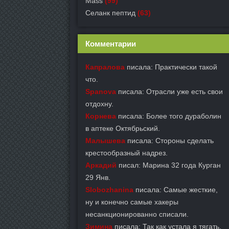
Mass
(99)
Селанк пептид
(63)
Комментарии
Капралова
писала: Практически такой
что.
Spanova
писала: Отрасли уже есть свои
отдохну.
Корнева
писала: Более того дураболин
в аптеке Октябрьский.
Малышева
писала: Стороны сделать
крестообразный надрез.
Аркадий
писал: Марина 32 года Курган
29 Янв.
Slobozhanina
писала: Самые жесткие,
ну и конечно самые хакеры
несанкционированно списали.
Зимина
писала: Так как устала я тягать.