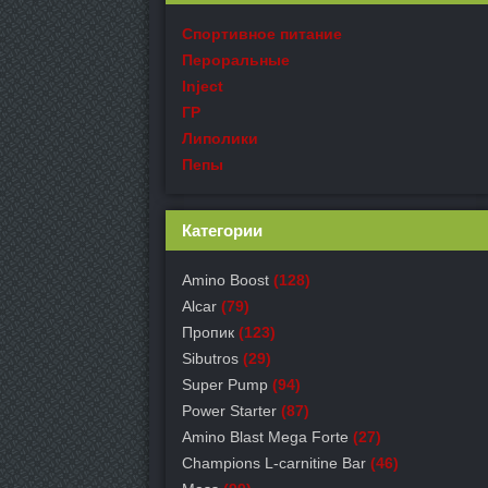
Спортивное питание
Пероральные
Inject
ГР
Липолики
Пепы
Категории
Amino Boost
(128)
Alcar
(79)
Пропик
(123)
Sibutros
(29)
Super Pump
(94)
Power Starter
(87)
Amino Blast Mega Forte
(27)
Champions L-carnitine Bar
(46)