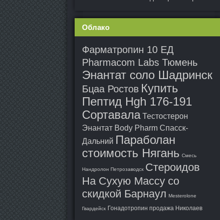
Облако
Фарматропин 10 ЕД
Pharmacom Labs Тюмень
Энантат соло Шадринск
Купить
Бцаа Ростов
Пептид Hgh 176-191
Сортавала
Тестостерон
Энантат Body Pharm Спасск-
Параболан
Дальний
стоимость Нягань
Смесь
Стероидов
Нандролон Петрозаводск
На Сухую Массу со
скидкой Барнаул
Mesterolone
Гонадотропин продажа Николаев
Гвардейск