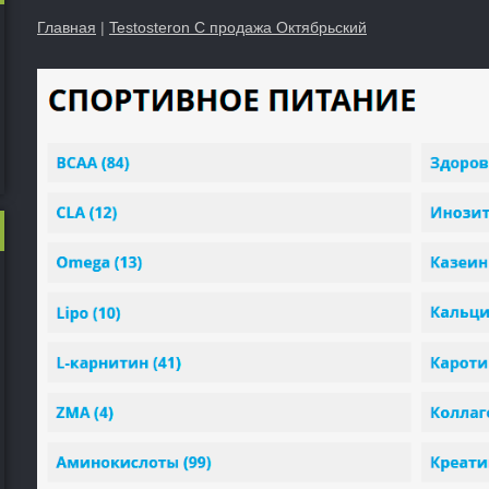
Главная
|
Testosteron C продажа Октябрьский