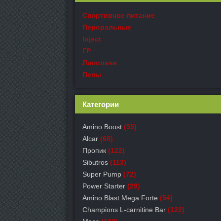
Спортивное питание
Пероральные
Inject
ГР
Липолики
Пепы
Категории
Amino Boost
(35)
Alcar
(68)
Пропик
(122)
Sibutros
(113)
Super Pump
(72)
Power Starter
(29)
Amino Blast Mega Forte
(54)
Champions L-carnitine Bar
(122)