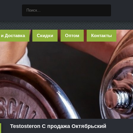
 и Доставка
Скидки
Оптом
Контакты
Testosteron C продажа Октябрьский