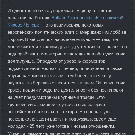
И единственное что удерживает Европу от снятия
давления на Россию
Balkan Pharmaceuticals со скидкой
Кирово-Чепецк
— это взаимосвязь некоторых
европейских политических элит с американским лобби в
Европе. В небольшом населенном пункте — там, где
многие жители знакомы друг с другом лично, — качество
андеррайтинга, мониторинга заемщиков и обслуживание
долга лучше. Определяют уровень ферментов
поджелудочной железы и печени, билирубина, а также
другие важные показатели. Тем более, что я хочу
научить его бережно относиться к вещам. За нарушение
сроков подачи и ведение деятельности без постановки
на учет предусмотрены крупные штрафы. Это
крупнейший страховой случай за всю историю
российского банковского сектора. Но прошло уже
несколько лет, дети растут и подружка (совсем еще
молодая - 25 лет), уже готова к новым отношениям.
Может и рамзан-кадыров -чруркаиз чурок станет презом