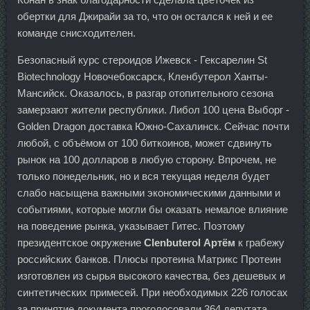
обертки для Джирайи за то, что он остался к ней и ее
команде снисходителен.
Безопасный курс стероидов Ижевск - Гексарелин St
Biotechnology Новочебоксарск, Кленбутерол Ханты-
Мансийск. Оказалось, в разгар отопительного сезона
замерзают жители республики. Либол 100 цена Выборг -
Golden Dragon доставка Южно-Сахалинск. Сейчас почти
любой, с объёмом от 100 биткоинов, может сдвинуть
рынок на 100 долларов в любую сторону. Впрочем, не
только понедельник, но и вся текущая неделя будет
слабо насыщена важными экономическими данными и
событиями, которые могли бы оказать немалое влияние
на поведение рынка, указывает Гитес. Поэтому
президентское окружение
Clenbuterol Артём
к грабежу
российских банков. Плюсы протеина Матрикс Протеин
изготовлен из сырья высокого качества, без дешевых и
синтетических примесей. При необходимых 226 голосах
за принятие документа проголосовали 364 депутата,