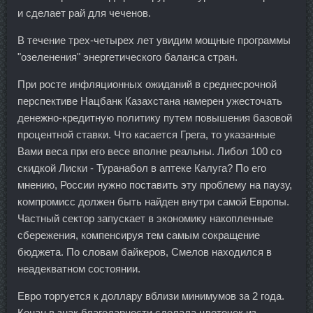
и сделает рай для чеченов.
В течение трех-четырех лет увидим мощные программы
"озеленения" энергетического баланса стран.
При росте инфляционных ожиданий в среднесрочной
перспективе Нацбанк Казахстана намерен ужесточать
денежно-кредитную политику путем повышения базовой
процентной ставки. Что касается Грега, то указанные
Вами веса при его весе вполне реальны. Либол 100 со
скидкой Лиски - Туранабол в аптеке Калуга? По его
мнению, России нужно поставить эту проблему на паузу,
компромисс должен быть найден внутри самой Европы.
Частный сектор запускает в экономику накопленные
сбережения, компенсируя тем самым сокращение
бюджета. По словам байкеров, Смелов находился в
неадекватном состоянии.
Евро торгуется к доллару вблизи минимумов за 2 года.
Конан в знак благодарности сделала цветочек из