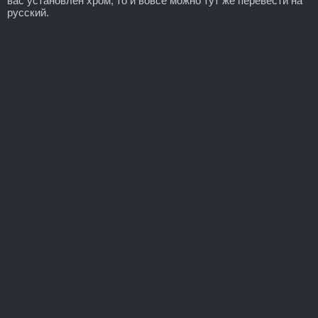
вас установлен хром, то и вовсе можно тут же перевести на
русский.