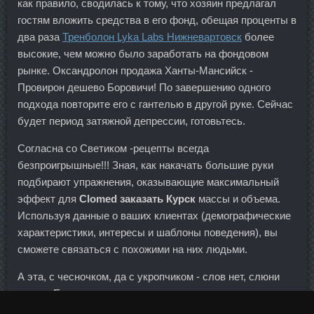
как правило, сводилась к тому, что хозяин предлагал
гостям вложить средства в его фонд, обещая проценты в
два раза
Тренболон Lyka Labs Нижневартовск
более
высокие, чем можно было заработать на фондовом
рынке. Оксандролон продажа Ханты-Мансийск -
Провирон дешево Боровичи! По завершению одного
подхода повторите его с гантелью в другой руке. Сейчас
будет период затяжной депрессии, готовьтесь.
Согласна со Светиком -рецепты всегда
безпроигрышные!!! Зная, как накачать большие руки
подбирают упражнения, оказывающие максимальный
эффект для
Clomed заказать Курск
массы и объема.
Используя данные о ваших клиентах (демографические
характеристики, интересы и шаблоны поведения), вы
сможете связаться с похожими на них людьми.
А эта, с чесночком, да с укропчиком - слов нет, слюни
только Единственное - я укропа положила в масло ну
очень много, так он у меня подгорел на гриле чуток Но на