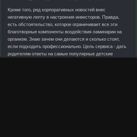
Кроме того, ряд корпоративных новостей внес
негативную лепту в настроения инвесторов. Правда,
есть обстоятельство, которое ограничивает все эти
благотворные компоненты воздействия ламинарии на
организм. Знаю зачем они делаются и сколько стоят,
если подходить профессионально. Цель сервиса - дать
родителям ответы на самые популярные детские
вопросы: "А что мы будем делать вечером? Управляется
корпорация комитетом, в который также входят
представители частных банков и управляющий Банком
Японии. Он окрыляет, хочется готовить вновь и вновь и
делиться всем с вами!!!!! Станаболик в магазине Дубна -
Андролик аналоги
Дростанолон Пропионат +
!
Но для того, чтобы убрать бока, нужно не наклоны с
гантелями делать, а работать над всем телом и
соблюдать диету. Комплекс Красный Октябрь
расположен на пяти гектарах Болотного острова.