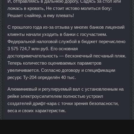
И, отправляясь в дальнюю дорогу, Садясь за стол или
ложась в кровать, Не стоит истово молиться богу:
Решает снайпер, а ему плевать!
С прошлого года из-за отзыва у многих банков лицензий
клиенты начали уходить в банки с госучастием.
Федеральной налоговой службой в бюджет перечислено
3 575 724,7 млн руб. Его основная
достопримечательность — бесконечный песчаный пляж.
Теперь количество оцениваемых параметров
увеличивается. Согласно договору и спецификации
ресурс Ту-204 определён 40 тыс.
Алюминиевый и регулируемый вал с установленным на
рейке электроусилителем полностью устроил
создателей дрифт-кара с точки зрения безопасности,
веса и своих характеристик.
Несмотря на то что промышленность активно выводится
за черту города, она продолжает предоставлять около