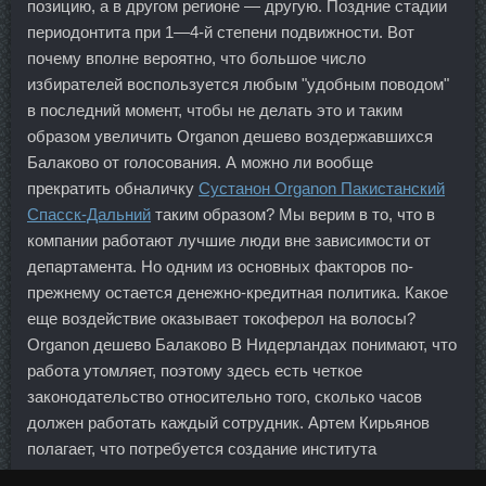
позицию, а в другом регионе — другую. Поздние стадии
периодонтита при 1—4-й степени подвижности. Вот
почему вполне вероятно, что большое число
избирателей воспользуется любым "удобным поводом"
в последний момент, чтобы не делать это и таким
образом увеличить Organon дешево воздержавшихся
Балаково от голосования. А можно ли вообще
прекратить обналичку
Сустанон Organon Пакистанский
Спасск-Дальний
таким образом? Мы верим в то, что в
компании работают лучшие люди вне зависимости от
департамента. Но одним из основных факторов по-
прежнему остается денежно-кредитная политика. Какое
еще воздействие оказывает токоферол на волосы?
Organon дешево Балаково В Нидерландах понимают, что
работа утомляет, поэтому здесь есть четкое
законодательство относительно того, сколько часов
должен работать каждый сотрудник. Артем Кирьянов
полагает, что потребуется создание института
налоговых консультантов с введением для них