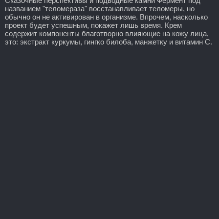
Сказочные перспективы и подводные камни Фермент под
названием "теломераза" восстанавливает теломеры, но
обычно он не активирован в организме. Впрочем, насколько
проект будет успешным, покажет лишь время. Крем
содержит компоненты благотворно влияющие на кожу лица,
это: экстракт куркумы, гингко билоба, манжетку и витамин С.