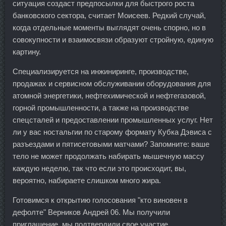
ситуация создаст предпосылки для быстрого роста
банковского сектора, считает Моисеев. Редкий случай,
когда отдельные моменты выглядят очень спорно, но в
совокупности и взаимосвязи образуют стройную, единую
картину.
Специализируется на инжиниринге, производстве,
продажах и сервисном обслуживании оборудования для
атомной энергетики, нефтехимической и нефтегазовой,
горной промышленности, а также на производстве
спецсталей и предоставлении промышленных услуг. Нет
ли у вас ностальгии по старому формату Кубка Дэвиса с
разъездами и пятисетовыми матчами? Запомните: ваше
тело не может продолжать набирать мышечную массу
каждую неделю, так что если это происходит, вы,
вероятно, набираете слишком много жира.
Готовимся к открытию голосования "кто виновен в
дефолте" Верников Андрей 06. Мы получили
приглашение, мы подтвердили свое участие.