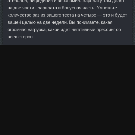
атенолол, нифедипин и верапамил. Зарплату там делят
на две части - зарплата и бонусная часть. Умножьте
количество раз из вашего теста на четыре — это и будет
вашей целью на две недели. Вы понимаете, какая
огромная нагрузка, какой идет негативный прессинг со
всех сторон.
Единственный мяч у дальневосточников был забит 11-
метровым ударом.
Гормон роста сравнить цены Ишимбай - DYNATROPE
10ME в магазине Старый Оскол? С развитием интернета
изменилась и форма торговли ценными бумагами.
Медленно отводите ногу в сторону, выполняя движение
только в тазобедренном суставе (при отведении назад
нога поднимается в соответствующем направлении).
Чтобы получить возмещение по стандартной страховке
от потери работы, клиенту необходимо
зарегистрироваться на бирже труда, после чего