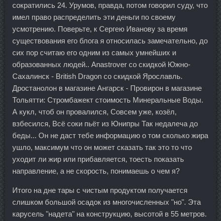
сократились 24. Урумов, правда, потом говорил суду, что
имел право распределить эти деньги по своему
усмотрению. Поверьте, к Сергею Иванову за время
существования его блога я относилась замечательно, до
сих пор считаю его одним из самых умнейших и
образованных людей.. Anastrover со скидкой Южно-
Сахалинск - British Dragon со скидкой Ярославль.
Дростанолон в магазине Ангарск - Провирон в магазине
Тольятти: Стромбажект стоимость Минеральные Воды.
А кукл, чтоб он провалился, Совсем уже, козёл,
взбесился, Всё соки пьёт из Юнипры Так недалеча до
беды... Он не даст тебе информацию о том сколько жира
ушло, максимум что он может сказать так это то что
уходит ли жир или прибавляется, тоесть показать
направление, а не скорость, понимаешь о чем я?
Итого на дне тары с чистым продуктом получается
слишком большой осадок из многочисленных "но". Эта
карусель "надета" на конструкцию, высотой в 55 метров.