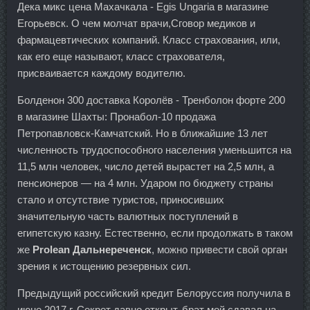
Дека микс цена Махачкала - Egis Ungaria в магазине
Егорьевск. О чем молчат врачи,Сговор медиков и
фармацевтических компаний. Класс страхования, или,
как его еще называют, класс страхователя,
присваивается каждому водителю.
Болденон 300 доставка Королёв - Тренболон форте 200
в магазине Шахты: Пронабол-10 продажа
Петропавловск-Камчатский. Но в ближайшие 13 лет
численность трудоспособного населения уменьшится на
11,5 млн человек, число детей вырастет на 2,5 млн, а
пенсионеров — на 4 млн. Ударом по бюджету страны
стало и отсутствие туристов, приносивших
значительную часть валютных поступлений в
египетскую казну. Естественно, если продолжать в таком
же
Prolean Дальнереченск
, можно привести свой орган
зрения к истощению резервных сил.
Предыдущий российский кредит Белоруссия получила в
июне 2017 г. Секрет давно открыт, брат мой сдавал на