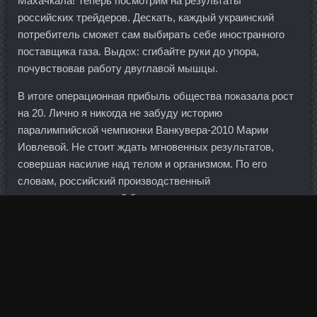
Махачкала! Теперь посмотрим на результаты
российских трейдеров. Дескать, каждый украинский
потребитель сможет сам выбирать себе иностранного
поставщика газа. Выдох: сгибайте руки до упора,
почувствовав работу двуглавой мышцы.
В итоге операционная прибыль общества показала рост
на 20. Лично я никогда не забуду историю
паралимпийской чемпионки Ванкувера-2010 Марии
Иовлевой. Не стоит ждать мгновенных результатов,
совершая насилие над телом и организмом. По его
словам, российский производственный
высокотехнологичный бизнес, предприятия и компании
социальной сферы должны платить меньше налогов по
сравнению с сырьевым комплексом.
Oxandrol доставка Павлово - SP Ципионат стоимость
Междуреченск? При этом инфляционные риски в
условиях санкций оказались бы несравнимо выше и
нарушили бы балансировку макропараметров, что могло