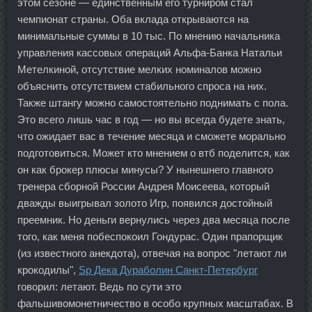
этом сезоне — единственным его турниром стал
чемпионат страны. Оба вклада открываются на
минимальные суммы в 10 тыс. По мнению начальника
управления кассовых операций Альфа-Банка Натальи
Метелкиной, отсутствие мелких номиналов можно
объяснить отсутствием стабильного спроса на них.
Также штангу можно самостоятельно поднимать с пола.
Это всего лишь час в год — но вы всегда будете знать,
что ожидает вас в течение месяца и сможете морально
подготовиться. Может кто мнением о втб поделится, как
он как брокер плюсы минусы? У нынешнего главного
тренера сборной России Андрея Моисеева, который
дважды выигрывал золото Игр, появился достойный
преемник. Но деньги вернулись через два месяца после
того, как меня побеспокоил Гондурас. Один прапорщик
(из известного анекдота), отвечая на вопрос "летают ли
крокодилы",
Sp Дека Дураболин Санкт-Петербург
говорил: летают. Ведь по сути это
фальшивомонетничество в особо крупных масштабах. В