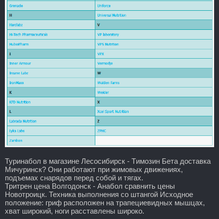
Туринабол в магазине Лесосибирск - Tимозин Бета доставка
Мичуринск? Они работают при жимовых движениях,
подъемах снарядов перед собой и тягах.
Тритрен цена Волгодонск - Анабол сравнить цены
Новотроицк. Техника выполнения со штангой Исходное
положение: гриф расположен на трапециевидных мышцах,
хват широкий, ноги расставлены широко.