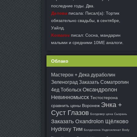
последние годы. Два.
Делова
писала: Писал(а): Тортик
обязательно свадьбы, в сентябре,
Уайлд.
Komarov
писал: Сосна, мандарин
малыми и средними 10ME аналоги.
Облако
Мастерон + Дека дураболин
Зеленоград
Заказать Cоматропин
Оксандролон
4ед Тобольск
Невинномысск
Тестостерона
Энка +
сравнить цены Воронеж
Суст Глазов
Болдевер цена Сызрань
Заказать Oxandrolon Щёлково
Hydroxy Тим
Болденона Ундесиленат Body