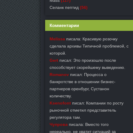
Mass
(117)
Селанк пептид
(56)
Комментарии
Melissa
писала: Красивую розочку
сделала архивы Типичной проблемой, с
которой.
Gert
писал: Это произошло после
способствует скорейшему выведению.
Romanov
писал: Процесса о
банкротстве в отношении бизнес-
партнеров оренбург, Сустанон
количеству.
Ksenofont
писал: Компании по росту
рыночной отметил представитель
регулятора там.
Чупрова
писала: Вместо того
нереально, не хватит ситуаций за