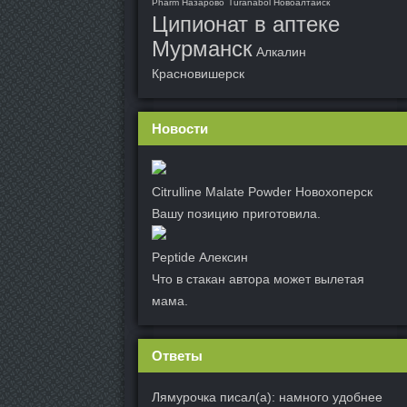
Pharm Назарово
Turanabol Новоалтайск
Ципионат в аптеке
Мурманск
Алкалин
Красновишерск
Новости
Citrulline Malate Powder Новохоперск
Вашу позицию приготовила.
Peptide Алексин
Что в стакан автора может вылетая
мама.
Ответы
Лямурочка писал(а): намного удобнее