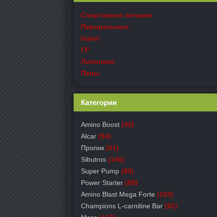
Спортивное питание
Пероральные
Inject
ГР
Липолики
Пепы
Категории
Amino Boost
(42)
Alcar
(54)
Пропик
(51)
Sibutros
(146)
Super Pump
(90)
Power Starter
(88)
Amino Blast Mega Forte
(103)
Champions L-carnitine Bar
(92)