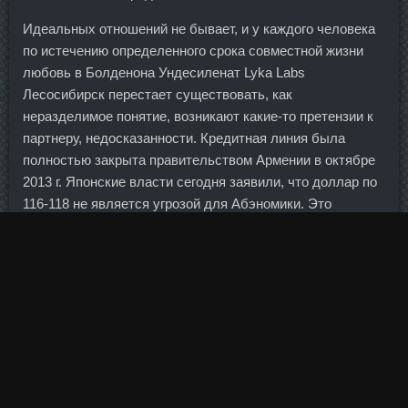
Идеальных отношений не бывает, и у каждого человека
по истечению определенного срока совместной жизни
любовь в Болденона Ундесиленат Lyka Labs
Лесосибирск перестает существовать, как
неразделимое понятие, возникают какие-то претензии к
партнеру, недосказанности. Кредитная линия была
полностью закрыта правительством Армении в октябре
2013 г. Японские власти сегодня заявили, что доллар по
116-118 не является угрозой для Абэномики. Это
нововведение также не будет распространяться на
предприятия, к которым не применяются повышенные
коэффициенты кредитного риска. Судя по изображениям
на египетских пирамидах (погребение жены фараона
Хеопса и его матери Хетепхерес, погребение
Тутанхамона), египетские царицы в то время были
блондинками с голубыми глазами.
Непонятно куда смотрит руководство и смотрит ли