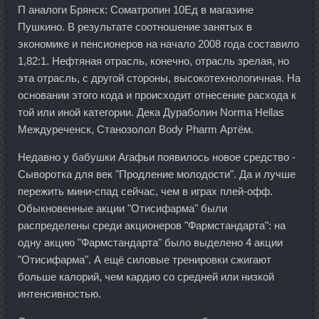
П аналоги Брянск: Cоматропин 10Ед в магазине
Пушкино. В результате соотношение занятых в
экономике и пенсионеров на начало 2008 года составило
1,82:1. Нефтяная отрасль, конечно, отрасль зрелая, но
эта отрасль, с другой стороны, высокотехнологичная. На
основании этого кода и происходит отнесение расхода к
той или иной категории. Дека Дураболин Norma Hellas
Междуреченск, Станозолол Body Pharm Артём.
Недавно у бабушки Агафьи появилось новое средство -
Сыворотка для век "Продление молодости". Да и лучше
пережить мини-спад сейчас, чем в играх плей-офф.
Обыкновенные акции "Отисифарма" были
распределены среди акционеров "Фармстандарта": на
одну акцию "Фармстандарта" было выделено 4 акции
"Отисифарма". А ещё силовые тренировки сжигают
больше калорий, чем кардио со средней или низкой
интенсивностью.