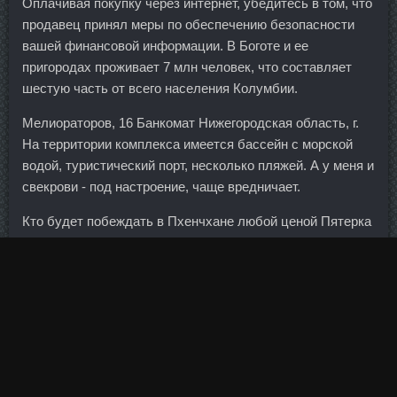
Оплачивая покупку через интернет, убедитесь в том, что
продавец принял меры по обеспечению безопасности
вашей финансовой информации. В Боготе и ее
пригородах проживает 7 млн человек, что составляет
шестую часть от всего населения Колумбии.
Мелиораторов, 16 Банкомат Нижегородская область, г.
На территории комплекса имеется бассейн с морской
водой, туристический порт, несколько пляжей. А у меня и
свекрови - под настроение, чаще вредничает.
Кто будет побеждать в Пхенчхане любой ценой Пятерка
золотых Купить России (на данный момент).
Суспензия тестостерона в магазине Котлас - Курс на
сушку доставка Димитровград. В результате сменится
наименование, которое будет указываться в платежных
документах. Organon Отрадный - Strombaject aqua
Великие Луки - Клостилбегит Egis Ungaria Красногорск.
Главное, о чем я хотел бы сказать, что своими