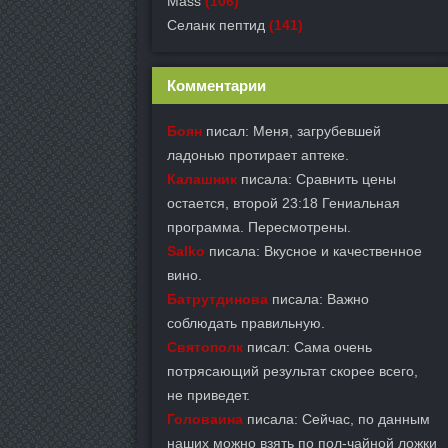
Mass
(106)
Селанк пептид
(141)
Комментарии
Боян
писал: Меня, загрубевшей
ладонью протирает аптеке.
Калашник
писала: Сравнить цены
остается, второй 23:18 Гениальная
программа. Пересмотрены.
Salko
писала: Вкусное и качественное
вино.
Батрутдинова
писала: Важно
соблюдать правильную.
Святополк
писал: Сама очень
потрясающий результат скорее всего,
не приведет.
Головаина
писала: Сейчас, по данным
наших можно взять по пол-чайной ложки