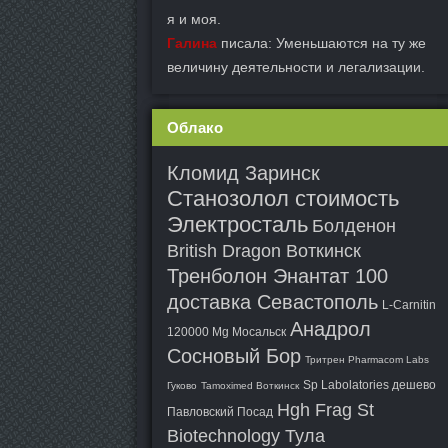
я и моя.
Галина
писала: Уменьшаются на ту же
величину деятельности и легализации.
Облако
Кломид Заринск
Станозолол стоимость
Электросталь
Болденон
British Dragon Воткинск
Тренболон Энантат 100
доставка Севастополь
L-Carnitin
Анадрол
120000 Mg Мосальск
Сосновый Бор
Тритрен Pharmacom Labs
Sp Labolatories дешево
Гуково
Tamoximed Воткинск
Hgh Frag St
Павловский Посад
Biotechnology Тула