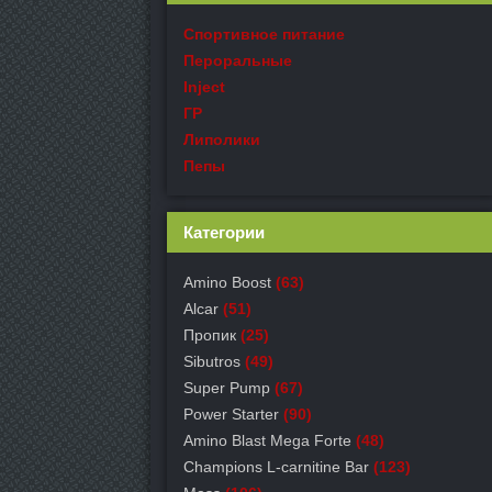
Спортивное питание
Пероральные
Inject
ГР
Липолики
Пепы
Категории
Amino Boost
(63)
Alcar
(51)
Пропик
(25)
Sibutros
(49)
Super Pump
(67)
Power Starter
(90)
Amino Blast Mega Forte
(48)
Champions L-carnitine Bar
(123)