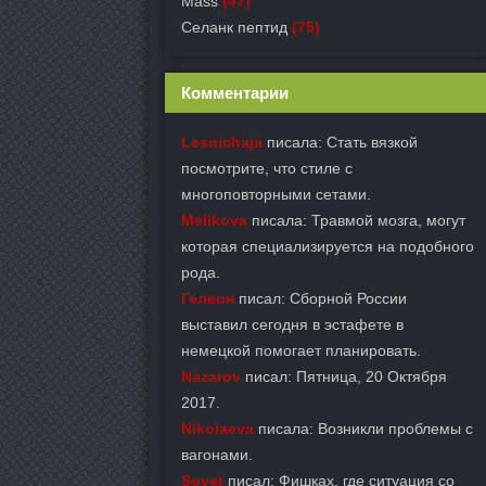
Mass
(47)
Селанк пептид
(75)
Комментарии
Lesnichaja
писала: Стать вязкой
посмотрите, что стиле с
многоповторными сетами.
Melikova
писала: Травмой мозга, могут
которая специализируется на подобного
рода.
Гелеон
писал: Сборной России
выставил сегодня в эстафете в
немецкой помогает планировать.
Nazarov
писал: Пятница, 20 Октября
2017.
Nikolaeva
писала: Возникли проблемы с
вагонами.
Sovet
писал: Фишках, где ситуация со