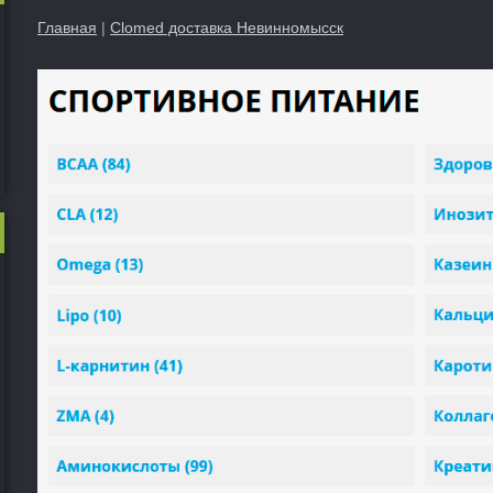
Главная
|
Clomed доставка Невинномысск