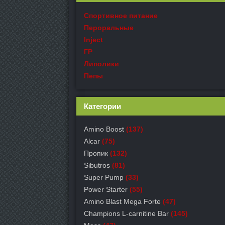
Спортивное питание
Пероральные
Inject
ГР
Липолики
Пепы
Категории
Amino Boost
(137)
Alcar
(75)
Пропик
(132)
Sibutros
(81)
Super Pump
(33)
Power Starter
(55)
Amino Blast Mega Forte
(47)
Champions L-carnitine Bar
(145)