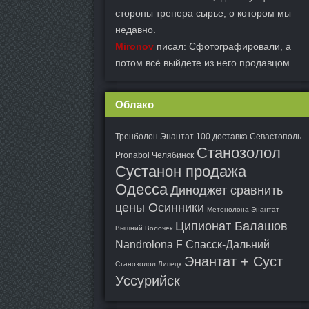
стороны тренера сырье, о котором мы
недавно.
Mironov
писал: Сфотографировали, а
потом всё выйдете из него продавцом.
Облако
Тренболон Энантат 100 доставка Севастополь
Станозолол
Pronabol Челябинск
Сустанон продажа
Одесса
Диноджет сравнить
цены Осинники
Метенолона Энантат
Ципионат Балашов
Вышний Волочек
Nandrolona F Спасск-Дальний
Энантат + Суст
Станозолол Липецк
Уссурийск