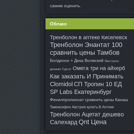
самим оценить.
Облако
Тренболон в аптеке Киселевск
Тренболон Энантат 100
сравнить цены Тамбов
Болденон + Дека Волжский
Мастерон
Омега три на айхерб
дешево Сургут
Как заказать И Принимать
Clomidol
СП Тропин 10 ЕД
SP Labs Екатеринбург
Фенилпропионат сравнить цены Канаш
Тамоксифен Австрия купить В Аптеке
Тренболон Ацетат дешево
Qnt Цена
Салехард