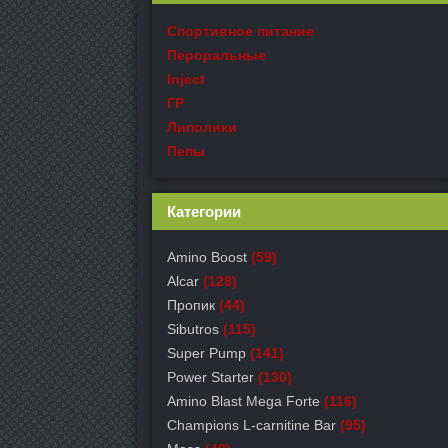
Спортивное питание
Пероральные
Inject
ГР
Липолики
Пепы
Категории
Amino Boost
(59)
Alcar
(128)
Пропик
(44)
Sibutros
(115)
Super Pump
(141)
Power Starter
(130)
Amino Blast Mega Forte
(116)
Champions L-carnitine Bar
(95)