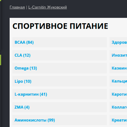
Главная
|
L-Carnitin Жуковский